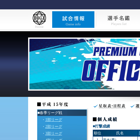
■春季リーグ戦
・
1部リーグ
■
打撃成績
・
2部リーグ
順位
氏名
・
3部リーグ