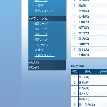
1
清水(農)
・
4部リーグ
・
入替戦
2
渡(農)
・
優勝校コメント
3
足達(農)
4
山村(農)
■秋季リーグ戦
5
加藤(上)
・
1部リーグ
6
長野(芝)
・
2部リーグ
7
都井(大)
・
3部リーグ
8
藤谷(成)
・
4部リーグ
9
持田(大)
・
プレーオフ
9
藤木(大)
・
入替戦
9
井出(成)
・
優勝校コメント
■
新人戦
■
投手成績
■
交流戦