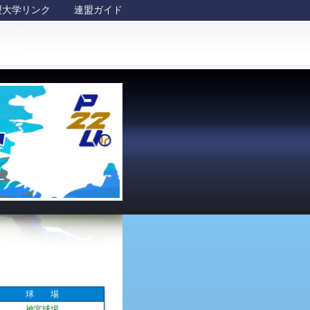
盟大学リンク
連盟ガイド
球 場
神宮球場