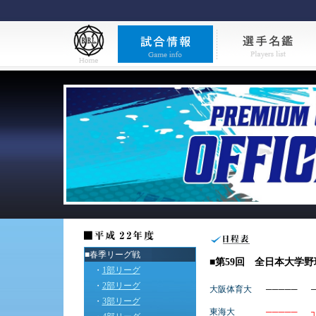
■春季リーグ戦
■第59回 全日本大学
・
1部リーグ
・
2部リーグ
大阪体育大
─────
・
3部リーグ
東海大
─────