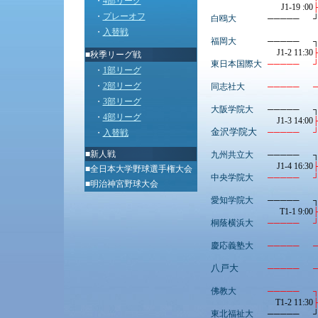
・
4部リーグ
J1-19 :00
・
プレーオフ
白鴎大
─────
・
入替戦
福岡大
─────
J1-2 11:30
■秋季リーグ戦
東日本国際大
─────
・
1部リーグ
・
2部リーグ
同志社大
─────
・
3部リーグ
大阪学院大
─────
・
4部リーグ
J1-3 14:00
金沢学院大
─────
・
入替戦
■
新人戦
九州共立大
─────
J1-4 16:30
■
全日本大学野球選手権大会
中央学院大
─────
■
明治神宮野球大会
愛知学院大
─────
T1-1 9:00
桐蔭横浜大
─────
慶応義塾大
─────
八戸大
─────
佛教大
─────
T1-2 11:30
東北福祉大
─────