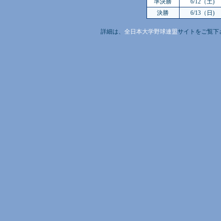
準決勝
6/12（土)
決勝
6/13（日)
詳細は、
全日本大学野球連盟
サイトをご覧下