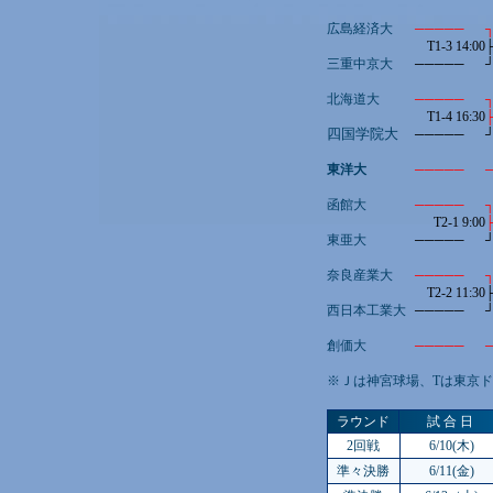
広島経済大
─────
T1-3 14:00
三重中京大
─────
北海道大
─────
T1-4 16:30
四国学院大
─────
東洋大
─────
函館大
─────
T2-1 9:00
東亜大
─────
奈良産業大
─────
T2-2 11:30
西日本工業大
─────
創価大
─────
※Ｊは神宮球場、Tは東京ド
ラウンド
試 合 日
2回戦
6/10(木)
準々決勝
6/11(金)