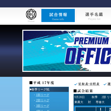
■春季リーグ戦
・
1部リーグ
9月20日
秋季
2部 
・
2部リーグ
東農大
対
専修大
・
3部リーグ