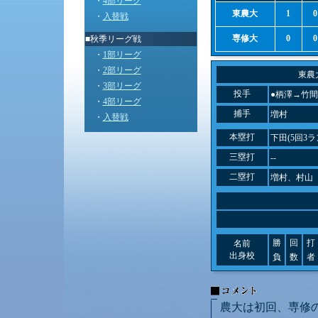
・
4部リーグ
東農大
1
0
・
入替戦
専修大
0
0
■秋季リーグ戦
・
1部リーグ
・
2部リーグ
東農
・
3部リーグ
投手
●柄澤→竹間
・
4部リーグ
捕手
増村
・
入替戦
本塁打
下田(5回3ラ
三塁打
--
二塁打
増村、村山
勝
回
打
名前
出身校
負
数
者
農大は初回、専修