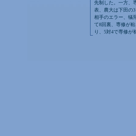
先制した。一方、専
表、農大は下田の3
相手のエラー、犠
て8回裏、専修が
り、5対4で専修が