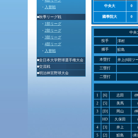
・
4部リーグ
中央大
0
・
入替戦
國學院大
0
■秋季リーグ戦
・
1部リーグ
・
2部リーグ
中央
・
3部リーグ
投手
澤村
・
4部リーグ
捕手
鮫島
・
入替戦
本塁打
井上(6回ツ
■
全日本大学野球選手権大会
■
交流戦
三塁打
■
明治神宮野球大会
二塁打
1
[6]
志田
(
2
[5]
美馬
3
[D]
岡山
(
HD
久保田
4
[3]
井上
5
[2]
鮫島
(鹿