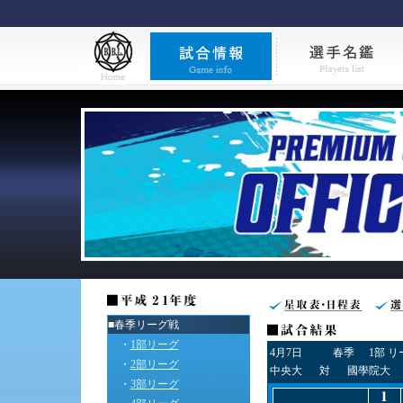
■春季リーグ戦
・
1部リーグ
4月7日
春季
1部 
・
2部リーグ
中央大
対
國學院大
・
3部リーグ