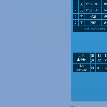
6
[4]
村山（雄）
(
7
[9]
村山（優）
(
8
[7]
杉沼
(
9
[8]
遠藤
(
打撃成績詳細情報
勝
回
名前
出身校
負
数
澤村
勝
9
3
(佐野日大)