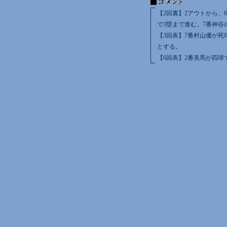
【2回裏】2アウトから
で3塁まで進む。7番神谷
【3回表】7番村山優が死
とする。
【6回表】2番美馬が四球