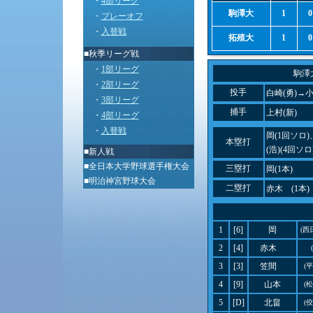
・
4部リーグ
駒澤大
1
0
・
プレーオフ
・
入替戦
拓殖大
1
0
■秋季リーグ戦
・
1部リーグ
駒澤
・
2部リーグ
投手
白崎(勇)→
・
3部リーグ
捕手
上村(新)
・
4部リーグ
・
入替戦
岡(1回ソロ
本塁打
(浩)(4回ソロ
■
新人戦
■
全日本大学野球選手権大会
三塁打
岡(1本)
■
明治神宮野球大会
二塁打
赤木 (1本)
1
[6]
岡
(西
2
[4]
赤木
3
[3]
笠間
(
4
[9]
山本
(
5
[D]
北畠
(