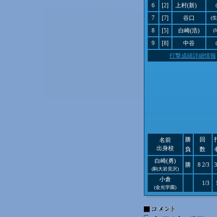
6
[2]
上村(新)
7
[7]
谷口
(
8
[5]
白崎(浩)
(
9
[8]
中谷
打撃成績詳細情報
勝
回
名前
出身校
負
数
白崎(勇)
勝
8 2/3
3
(駒大岩見沢)
小倉
1/3
(金光学園)