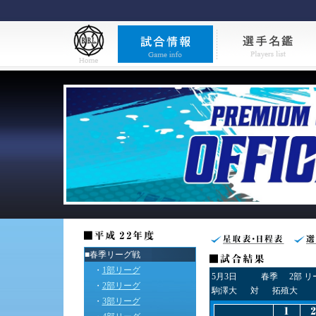
■春季リーグ戦
・
1部リーグ
5月3日
春季
2部 
・
2部リーグ
駒澤大
対
拓殖大
・
3部リーグ