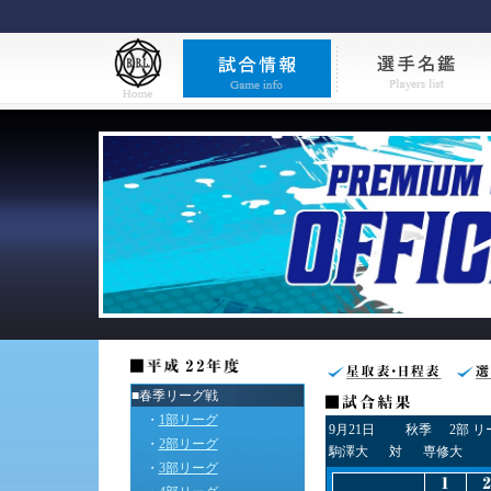
■春季リーグ戦
・
1部リーグ
9月21日
秋季
2部 
・
2部リーグ
駒澤大
対
専修大
・
3部リーグ