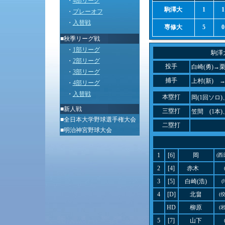
・
4部リーグ
駒澤大
1
1
・
プレーオフ
・
入替戦
専修大
5
0
■秋季リーグ戦
・
1部リーグ
駒澤
・
2部リーグ
投手
白崎(勇)→
・
3部リーグ
捕手
上村(新) 
・
4部リーグ
・
入替戦
本塁打
岡(1回ソロ)
■
新人戦
三塁打
笠間 (1本)
■
全日本大学野球選手権大会
二塁打
■
明治神宮野球大会
1
[6]
岡
(西
2
[4]
赤木
3
[5]
白崎(浩)
4
[D]
北畠
(
HD
柳原
(
5
[7]
山下