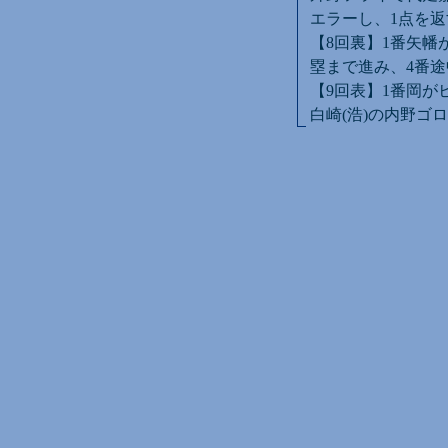
エラーし、1点を返
【8回裏】1番矢幡
塁まで進み、4番途
【9回表】1番岡が
白崎(浩)の内野ゴ