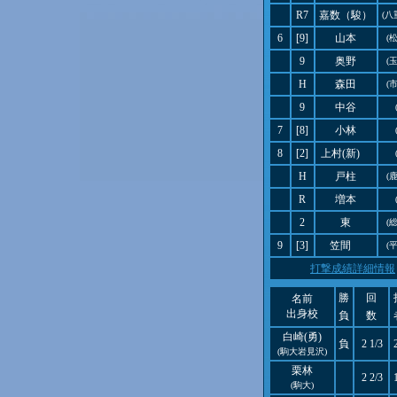
R7
嘉数（駿）
(八
6
[9]
山本
(
9
奥野
(
H
森田
(
9
中谷
7
[8]
小林
8
[2]
上村(新)
H
戸柱
(
R
増本
2
東
(
9
[3]
笠間
(
打撃成績詳細情報
勝
回
名前
出身校
負
数
白崎(勇)
負
2 1/3
(駒大岩見沢)
栗林
2 2/3
(駒大)