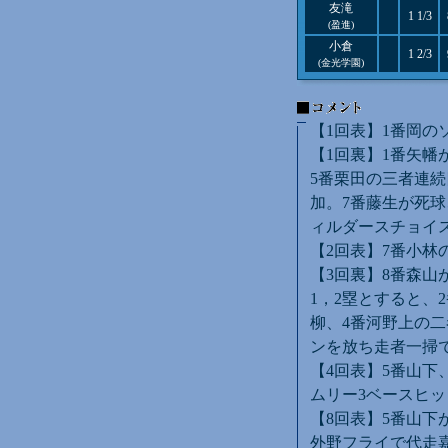
友滝
1 1/3
(盈進)
小倉
1 2/3
(金光学園)
【1回表】1番岡の
【1回裏】1番矢幡
5番栗田の三者連続
加。7番藤生が死球
ィルダースチョイス
【2回表】7番小林
【3回裏】8番森山
1，2塁とすると、
柳、4番河野上の
ンを放ち走者一掃で
【4回表】5番山下
ムリー3ベースヒッ
【8回表】5番山下
外野フライで代走嘉