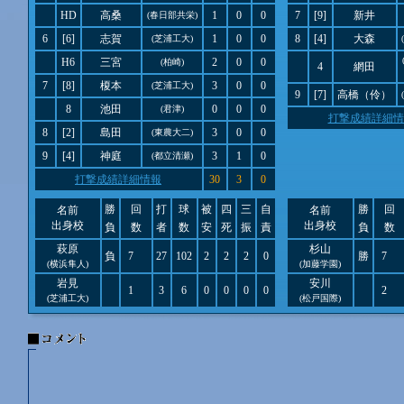
HD
高桑
1
0
0
7
[9]
新井
(春日部共栄)
6
[6]
志賀
1
0
0
8
[4]
大森
(芝浦工大)
H6
三宮
2
0
0
(柏崎)
4
網田
7
[8]
榎本
3
0
0
(芝浦工大)
9
[7]
高橋（伶）
8
池田
0
0
0
(君津)
打撃成績詳細情
8
[2]
島田
3
0
0
(東農大二)
9
[4]
神庭
3
1
0
(都立清瀬)
打撃成績詳細情報
30
3
0
勝
回
打
球
被
四
三
自
勝
回
名前
名前
出身校
出身校
負
数
者
数
安
死
振
責
負
数
萩原
杉山
負
7
27
102
2
2
2
0
勝
7
(横浜隼人)
(加藤学園)
岩見
安川
1
3
6
0
0
0
0
2
(芝浦工大)
(松戸国際)