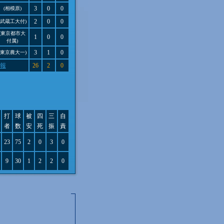
3
0
0
(相模原)
2
0
0
(武蔵工大付)
(東京都市大
1
0
0
付属)
3
1
0
(東京農大一)
報
26
2
0
打
球
被
四
三
自
者
数
安
死
振
責
23
75
2
0
3
0
9
30
1
2
2
0