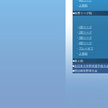
・
4部リーグ
・
入替戦
■秋季リーグ戦
・
1部リーグ
・
2部リーグ
・
3部リーグ
・
4部リーグ
・
プレーオフ
・
入替戦
■
新人戦
■
全日本大学野球選手権大
■
明治神宮野球大会