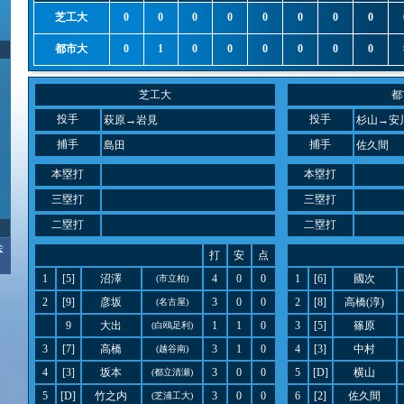
芝工大
0
0
0
0
0
0
0
0
都市大
0
1
0
0
0
0
0
0
芝工大
都
投手
投手
萩原→岩見
杉山→安
捕手
捕手
島田
佐久間
本塁打
本塁打
三塁打
三塁打
二塁打
二塁打
会
打
安
点
1
[5]
沼澤
4
0
0
1
[6]
國次
(市立柏)
2
[9]
彦坂
3
0
0
2
[8]
高橋(淳)
(名古屋)
9
大出
1
1
0
3
[5]
篠原
(白鴎足利)
3
[7]
高橋
3
1
0
4
[3]
中村
(越谷南)
4
[3]
坂本
3
0
0
5
[D]
横山
(都立清瀬)
5
[D]
竹之内
3
0
0
6
[2]
佐久間
(芝浦工大)