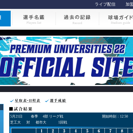
ライブ配信
加
5月21日
春季
4部 リーグ戦
開始時刻：
12:50
芝工大
対
都市大
1回戦