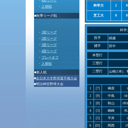
・
4部リーグ
科学大
2
0
・
入替戦
芝工大
0
0
■秋季リーグ戦
科学
・
1部リーグ
投手
細越
・
2部リーグ
・
3部リーグ
捕手
田中
・
4部リーグ
本塁打
・
プレーオフ
三塁打
・
入替戦
二塁打
山根(1本)、
■
新人戦
■
全日本大学野球選手権大会
■
明治神宮野球大会
1
[7]
榊原
2
[9]
中島
(
3
[8]
秋山
(筑
4
[3]
嶋崎
(
5
[5]
平井
6
[D]
岡西
(