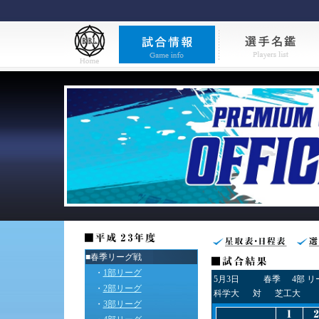
■春季リーグ戦
・
1部リーグ
5月3日
春季
4部 
・
2部リーグ
科学大
対
芝工大
・
3部リーグ