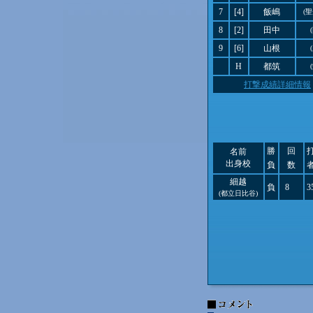
7
[4]
飯嶋
(
8
[2]
田中
9
[6]
山根
H
都筑
打撃成績詳細情報
勝
回
名前
出身校
負
数
細越
負
8
3
(都立日比谷)