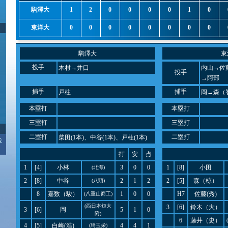
駒澤大
1
2
0
0
0
0
1
0
東洋大
0
0
0
0
0
0
0
0
駒澤大
東
投手
木村→井口
内山→佐
投手
→阿部
捕手
捕手
戸柱
岡→森（
本塁打
本塁打
三塁打
三塁打
二塁打
二塁打
柴田(1本)、中谷(1本)、戸柱(1本)
会
打
安
点
1
[4]
小林
3
0
0
1
[8]
小田
(北海)
2
[8]
中谷
2
1
2
2
[5]
森（椋）
(八頭)
8
嘉数（駿）
1
0
0
H7
佐藤(秀)
(八重山商工)
(西日本短大
3
[6]
鈴木（大）
3
[6]
岡
5
1
0
附)
6
藤井（史）
4
[5]
白崎(浩)
4
4
1
(埼玉栄)