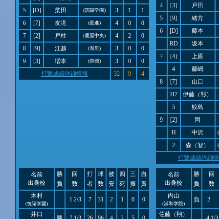
4
[3]
戸田
5
[D]
柴田
3
1
1
(筑陽学園)
5
[9]
緒方
6
[7]
友滝
4
0
0
(盈進)
6
[D]
藤本
7
[2]
戸柱
4
2
0
(鹿屋中央)
RD
坂本
8
[9]
江越
3
0
0
(海星)
7
[4]
上原
9
[3]
増本
3
0
0
(崇徳)
4
藤嶋
打撃成績詳細情報
32
9
4
8
[7]
山口
H7
伊藤（彰）
5
鮫島
9
[2]
岡
H
中沢
2
森（智）
打撃成績詳細情
勝
回
打
球
被
四
三
自
勝
回
名前
名前
出身校
出身校
負
数
者
数
安
死
振
責
負
数
木村
内山
1 2/3
7
31
2
1
0
0
負
2
(筑陽学園)
(浦和学院)
井口
佐藤（翔）
勝
7 1/3
26
96
4
2
5
0
4 1/3