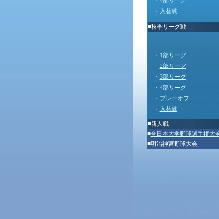
・
4部リーグ
・
入替戦
■秋季リーグ戦
・
1部リーグ
・
2部リーグ
・
3部リーグ
・
4部リーグ
・
プレーオフ
・
入替戦
■
新人戦
■
全日本大学野球選手権大
■
明治神宮野球大会