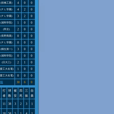
4
0
0
(前橋工業)
4
2
0
(ＰＬ学園)
3
2
0
(ＰＬ学園)
1
0
0
(浦和学院)
2
0
0
(帝京)
0
0
0
(長野商業)
0
0
0
(ＰＬ学園)
3
0
0
(桐生第一)
0
0
0
(浦和学院)
2
1
0
(日大三)
1
0
0
(愛工大名電)
0
0
0
(愛工大名電)
報
30
6
0
打
球
被
四
三
自
者
数
安
死
振
責
11
38
3
2
3
1
18
58
5
1
4
1