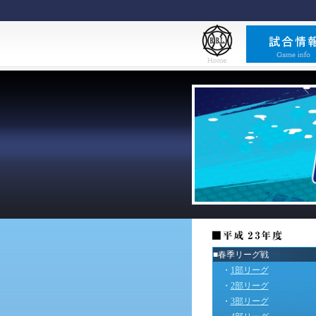
■春季リーグ戦
・
1部リーグ
・
2部リーグ
・
3部リーグ