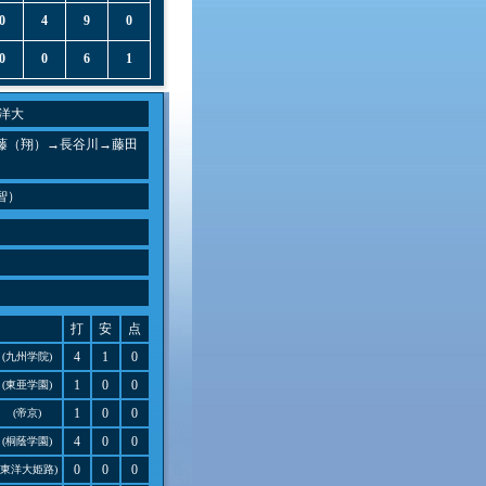
0
4
9
0
0
0
6
1
洋大
藤（翔）→長谷川→藤田
智）
打
安
点
4
1
0
(九州学院)
1
0
0
(東亜学園)
1
0
0
(帝京)
4
0
0
(桐蔭学園)
0
0
0
(東洋大姫路)