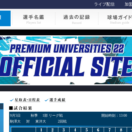
ライブ配信
加
9月5日
秋季
1部 リーグ戦
開始時刻：
13:00
駒澤大
対
東洋大
2回戦