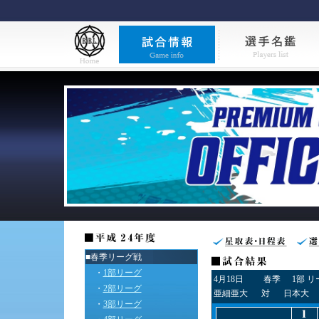
■春季リーグ戦
・
1部リーグ
4月18日
春季
1部 
・
2部リーグ
亜細亜大
対
日本大
・
3部リーグ