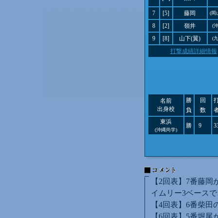
7
[5]
藤岡
(岡
8
[2]
嶺井
(
9
[8]
山下(翼)
(
打撃成績詳細情報
勝
回
名前
出身校
負
数
東浜
勝
9
3
(沖縄尚学)
【2回表】7番藤岡
イムリー3ベースで
【4回表】6番柴田
【6回表】5番堀尾