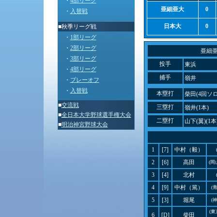
・
4部リーグ
亜細亜大
0
・
入替戦
日本大
0
■秋季リーグ戦
・
1部リーグ
・
2部リーグ
亜細
・
3部リーグ
投手
東浜
・
4部リーグ
捕手
嶺井
・
プレーオフ
・
入替戦
本塁打
柴田(4回ソ
■
交流戦
三塁打
嶺井(1本)
■
全日本大学野球選手権大会
二塁打
山下(翼)(1本
■
明治神宮野球大会
1
[7]
中村（毅）
2
[6]
高田
(岡
3
[4]
北村
4
[9]
中村（篤）
(
5
[3]
堀尾
(
(
6
[D]
柴田