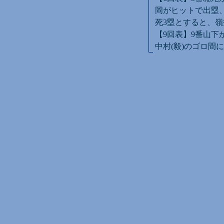
岡がヒットで出塁
死3塁とすると、嶺
【9回表】9番山下
中村(毅)のゴロ間