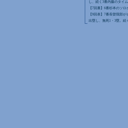
し、続く3番内藤のタイム
【7回裏】6番杉本のソロ
【9回表】7番長曽我部が
出塁し、無死1・3塁。続