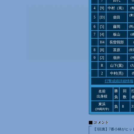
7
田代
(
4
[9]
中村（篤）
(
(
5
[D]
柴田
6
[5]
藤岡
(岡
7
[4]
板山
(
H4
長曽我部
8
[8]
茶原
(世
9
[2]
嶺井
(
R
山下(翼)
(
2
中村(亮)
(
打撃成績詳細情報
勝
回
名前
出身校
負
数
東浜
負
8
3
(沖縄尚学)
【3回裏】7番小林がヒッ