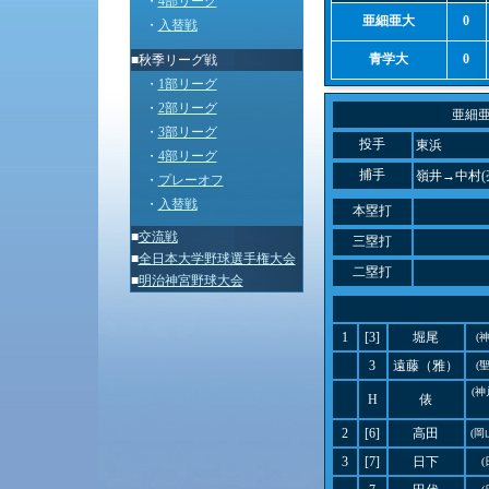
・
4部リーグ
亜細亜大
0
・
入替戦
青学大
0
■秋季リーグ戦
・
1部リーグ
・
2部リーグ
亜細
・
3部リーグ
投手
東浜
・
4部リーグ
捕手
嶺井→中村(
・
プレーオフ
・
入替戦
本塁打
■
交流戦
三塁打
■
全日本大学野球選手権大会
二塁打
■
明治神宮野球大会
1
[3]
堀尾
(
3
遠藤（雅）
(
(
H
俵
2
[6]
高田
(岡
3
[7]
日下
(