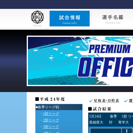
■春季リーグ戦
・
1部リーグ
5月24日
春季
1部 
・
2部リーグ
亜細亜大
対
青学大
・
3部リーグ