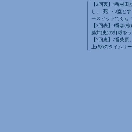
【2回裏】4番村田
し、1死1・2塁と
ースヒットで3点。
【3回表】9番森(
藤井(史)の打球を
【7回裏】7番柴原
上(彰)のタイムリ