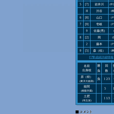
5
[7]
岩井川
(中
H
渋谷
(
6
[8]
山口
(
7
[9]
壱岐
(
9
佐藤(秀)
8
[2]
岡
2
藤本
(
9
[5]
森（椋）
(
打撃成績詳細情報
勝
回
名前
出身校
負
数
原（樹）
負
1 2/3
(東洋大姫路)
能間
5
(桐蔭学園)
土肥
1 1/3
(埼玉栄)