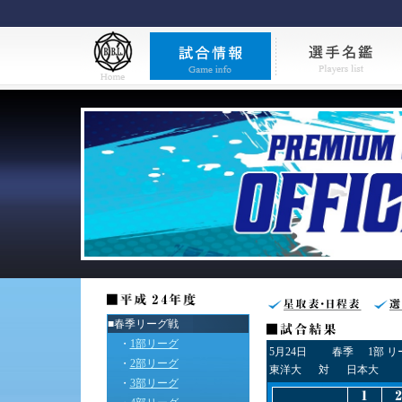
■春季リーグ戦
・
1部リーグ
5月24日
春季
1部 
・
2部リーグ
東洋大
対
日本大
・
3部リーグ