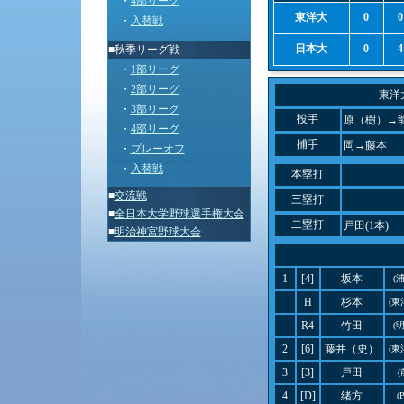
・
4部リーグ
東洋大
0
0
・
入替戦
日本大
0
4
■秋季リーグ戦
・
1部リーグ
・
2部リーグ
東洋
・
3部リーグ
投手
原（樹）→
・
4部リーグ
捕手
岡→藤本
・
プレーオフ
・
入替戦
本塁打
■
交流戦
三塁打
■
全日本大学野球選手権大会
二塁打
戸田(1本)
■
明治神宮野球大会
1
[4]
坂本
(
H
杉本
(東
R4
竹田
(
2
[6]
藤井（史）
(東
3
[3]
戸田
4
[D]
緒方
(