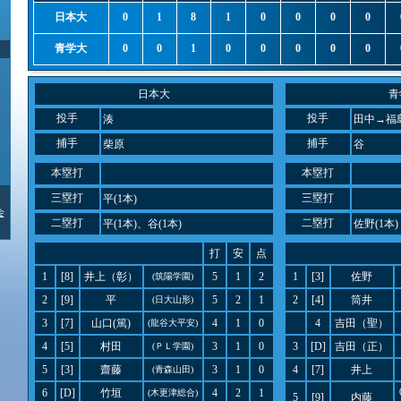
日本大
0
1
8
1
0
0
0
0
青学大
0
0
1
0
0
0
0
0
日本大
青
投手
投手
湊
田中→福
捕手
捕手
柴原
谷
本塁打
本塁打
三塁打
三塁打
平(1本)
会
二塁打
二塁打
平(1本)、谷(1本)
佐野(1本)
打
安
点
1
[8]
井上（彰）
5
1
2
1
[3]
佐野
(筑陽学園)
2
[9]
平
5
2
1
2
[4]
筒井
(日大山形)
3
[7]
山口(篤)
4
1
0
4
吉田（聖）
(龍谷大平安)
4
[5]
村田
3
1
0
3
[D]
吉田（正）
(ＰＬ学園)
5
[3]
齋藤
3
1
0
4
[7]
井上
(青森山田)
6
[D]
竹垣
4
2
1
(木更津総合)
5
[9]
内藤