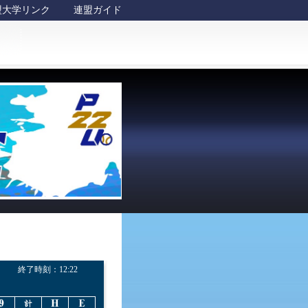
盟大学リンク
連盟ガイド
終了時刻：
12:22