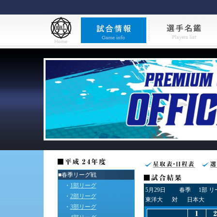
■春季リーグ戦
・
1部リーグ
5月29日
春季
1部 
・
2部リーグ
東洋大
対
日本大
・
3部リーグ