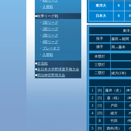
・
4部リーグ
東洋大
0
0
・
入替戦
日本大
0
0
■秋季リーグ戦
・
1部リーグ
・
2部リーグ
東洋
・
3部リーグ
投手
藤田→能間
・
4部リーグ
捕手
岡→藤本
・
プレーオフ
・
入替戦
本塁打
■
交流戦
三塁打
■
全日本大学野球選手権大会
二塁打
緒方(1本)
■
明治神宮野球大会
1
[6]
藤井（史）
(東
2
[5]
森（椋）
(
3
[3]
戸田
4
[D]
緒方
(
R
竹田
(
5
[9]
酒井(亮）