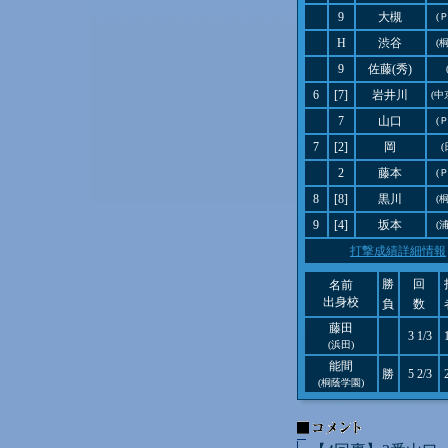
9
大槻
(
H
渋谷
(
9
佐藤(秀)
6
[7]
岩井川
(中
7
山口
(
7
[2]
岡
2
藤本
(
8
[8]
黒川
(
9
[4]
坂本
(
打撃成績詳細情報
勝
回
名前
出身校
負
数
藤田
3 1/3
(浜田)
能間
勝
5 2/3
(桐蔭学園)