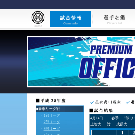
■春季リーグ戦
・
1部リーグ
4月14日
春季
3部 
・
2部リーグ
上智大
対
成蹊大
・
3部リーグ