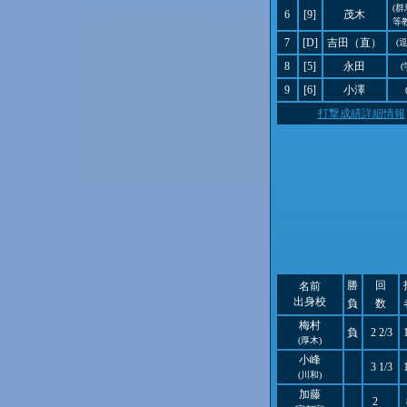
(
6
[9]
茂木
等
7
[D]
吉田（直）
(
8
[5]
永田
(
9
[6]
小澤
打撃成績詳細情報
勝
回
名前
出身校
負
数
梅村
負
2 2/3
(厚木)
小峰
3 1/3
(川和)
加藤
2