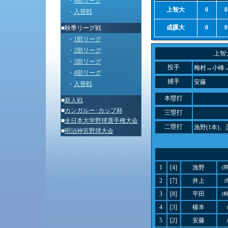
・
4部リーグ
上智大
0
0
・
入替戦
成蹊大
0
0
■秋季リーグ戦
・
1部リーグ
・
2部リーグ
上智
・
3部リーグ
投手
梅村→小峰
・
4部リーグ
捕手
安藤
・
入替戦
本塁打
■
新人戦
■
カンガルー･カップ杯
三塁打
■
全日本大学野球選手権大会
二塁打
漁野(1本)、
■
明治神宮野球大会
1
[4]
漁野
(
2
[7]
井上
(
3
[8]
平田
(
4
[3]
榎本
5
[2]
安藤