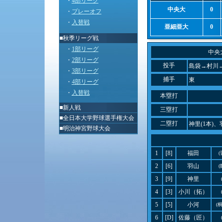
・
4部リーグ
中央大
0
・
プレーオフ
・
入替戦
亜細亜大
0
■秋季リーグ戦
・
1部リーグ
中央
・
2部リーグ
投手
島袋→村川
・
3部リーグ
捕手
東
・
4部リーグ
・
入替戦
本塁打
■
新人戦
三塁打
■
全日本大学野球選手権大会
二塁打
神里(1本)、
■
明治神宮野球大会
1
[8]
福田
(
2
[6]
羽山
(
3
[9]
神里
4
[3]
小川（拓）
5
[5]
小河
(
6
[D]
佐藤（匠）