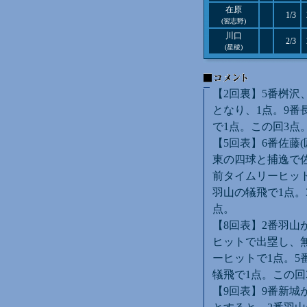
在原
1/3
(習志野)
川口
2/3
(星稜)
【2回裏】5番桝沢
となり、1点。9番
で1点。この回3点
【5回表】6番佐藤
東の四球と捕逸で佐
前タイムリーヒット
羽山の犠飛で1点。
点。
【8回表】2番羽山
ヒットで出塁し、無
ーヒットで1点。5
犠飛で1点。この回
【9回表】9番新城