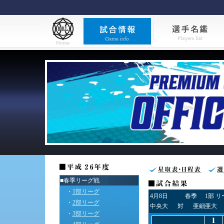
■春季リーグ戦
・
1部リーグ
4月8日
春季
1部 
・
2部リーグ
中央大
対
亜細亜大
・
3部リーグ