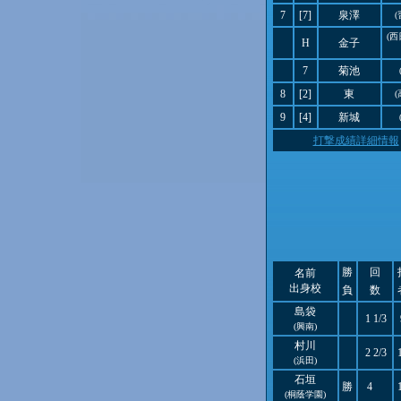
7
[7]
泉澤
(
(
H
金子
7
菊池
8
[2]
東
(
9
[4]
新城
打撃成績詳細情報
勝
回
名前
出身校
負
数
島袋
1 1/3
(興南)
村川
2 2/3
(浜田)
石垣
勝
4
(桐蔭学園)