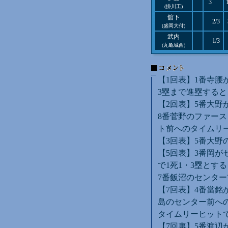
3
(掛川工)
舘下
2/3
(盛岡大付)
武内
1/3
(丸亀城西)
【1回表】1番寺腰
3塁まで進塁すると
【2回表】5番大野
8番菅野のファース
ト前へのタイムリ
【3回表】5番大野
【5回表】3番岡が
で1死1・3塁とす
7番飯沼のセンター
【7回表】4番當銘
島のセンター前へ
タイムリーヒットで
【7回裏】5番渡辺