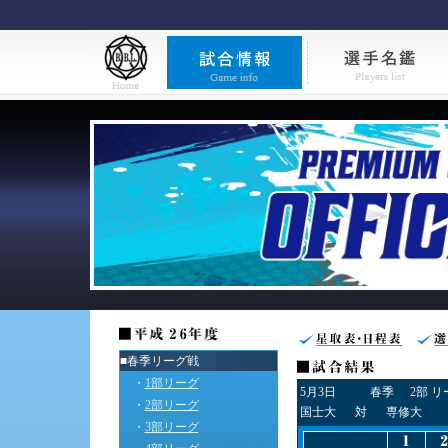
■春季リーグ戦
・
1部リーグ
5月3日
春季
2部 
・
2部リーグ
国士大
対
専修大
・
3部リーグ