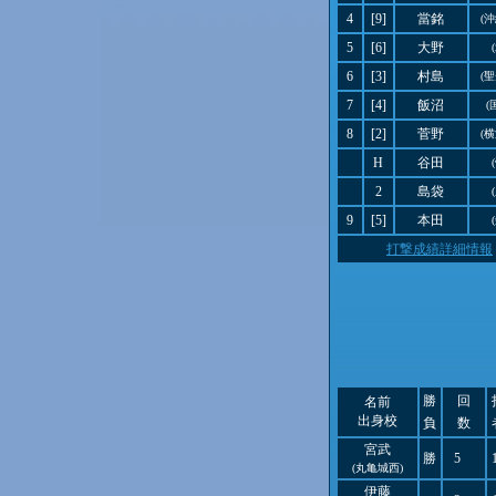
4
[9]
當銘
(
5
[6]
大野
6
[3]
村島
(
7
[4]
飯沼
(
8
[2]
菅野
(
H
谷田
2
島袋
9
[5]
本田
打撃成績詳細情報
勝
回
名前
出身校
負
数
宮武
勝
5
(丸亀城西)
伊藤