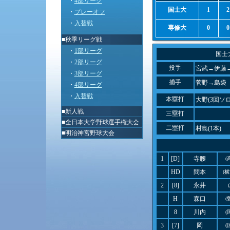
・
4部リーグ
国士大
1
2
・
プレーオフ
・
入替戦
専修大
0
0
■秋季リーグ戦
・
1部リーグ
国士
・
2部リーグ
投手
宮武→伊藤
・
3部リーグ
捕手
菅野→島袋
・
4部リーグ
・
入替戦
本塁打
大野(3回ソロ
■
新人戦
三塁打
■
全日本大学野球選手権大会
二塁打
村島(1本)
■
明治神宮野球大会
1
[D]
寺腰
(
HD
問本
(
2
[8]
永井
H
森口
(
8
川内
(
3
[7]
岡
(