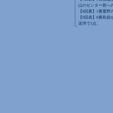
山のセンター前へ
【8回裏】1番重野
【9回表】8番島袋
送球で1点。