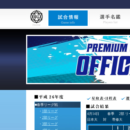
■春季リーグ戦
・
1部リーグ
4月14日
春季
2部 
・
2部リーグ
日本大
対
専修大
・
3部リーグ