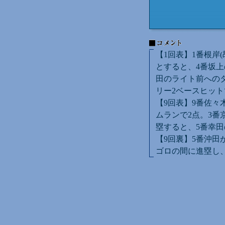
【1回表】1番根岸
とすると、4番坂上
田のライト前へのタ
リー2ベースヒット
【9回表】9番佐々
ムランで2点。3番
塁すると、5番幸田
【9回裏】5番沖田
ゴロの間に進塁し