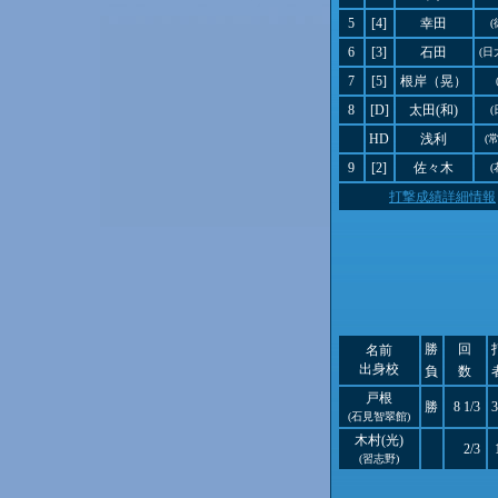
5
[4]
幸田
6
[3]
石田
(日
7
[5]
根岸（晃）
8
[D]
太田(和)
HD
浅利
(
9
[2]
佐々木
打撃成績詳細情報
勝
回
名前
出身校
負
数
戸根
勝
8 1/3
3
(石見智翠館)
木村(光)
2/3
(習志野)