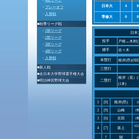
・
4部リーグ
日本大
4
0
・
プレーオフ
・
入替戦
専修大
0
0
■秋季リーグ戦
・
1部リーグ
日本
・
2部リーグ
投手
戸根→木村(
・
3部リーグ
捕手
佐々木
・
4部リーグ
・
入替戦
本塁打
根岸(昂)(9
■
新人戦
三塁打
■
全日本大学野球選手権大会
根岸（晃）(
■
明治神宮野球大会
二塁打
(1本)
1
[8]
根岸(昂)
2
[9]
山崎
(
3
[6]
京田
(
(
4
[7]
坂上
7
関