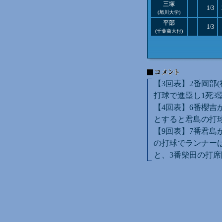
三塚
1/3
(旭川大学)
平部
1/3
(千葉商大付)
【3回表】2番岡部
打球で進塁し1死3
【4回表】6番櫻吉
とすると君島の打
【9回表】7番君島
の打球でランナーは
と、3番柴田の打席