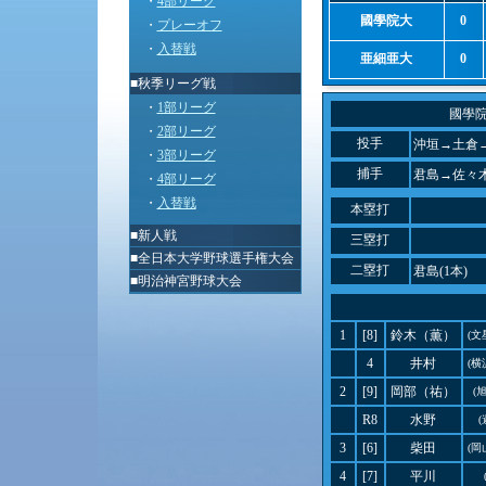
・
4部リーグ
國學院大
0
・
プレーオフ
・
入替戦
亜細亜大
0
■秋季リーグ戦
・
1部リーグ
國學
・
2部リーグ
投手
沖垣→土倉
・
3部リーグ
捕手
君島→佐々
・
4部リーグ
・
入替戦
本塁打
■
新人戦
三塁打
■
全日本大学野球選手権大会
二塁打
君島(1本)
■
明治神宮野球大会
1
[8]
鈴木（薫）
(文
4
井村
(横
2
[9]
岡部（祐）
(
R8
水野
3
[6]
柴田
(岡
4
[7]
平川