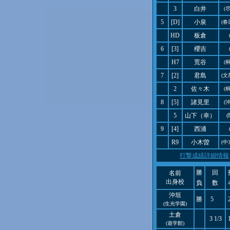
3
白井
(
5
[D]
小泉
(春
HD
板倉
6
[3]
櫻吉
H7
荒谷
(
7
[2]
君島
(文
2
佐々木
(
8
[5]
諸見里
(
5
山下（幸）
9
[4]
西浦
R9
小木曽
(中
打撃成績詳細情報
勝
回
名前
出身校
負
数
沖垣
勝
5
(生光学園)
土倉
3 1/3
(遊学館)