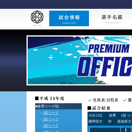
■春季リーグ戦
・
1部リーグ
10月23日
秋季
1部 
・
2部リーグ
國學院大
対
亜細亜大
・
3部リーグ