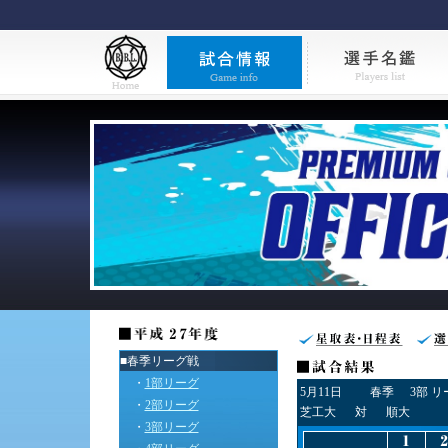
■春季リーグ戦
・
1部リーグ
5月11日
春季
3部 
・
2部リーグ
芝工大
対
順大
・
3部リーグ