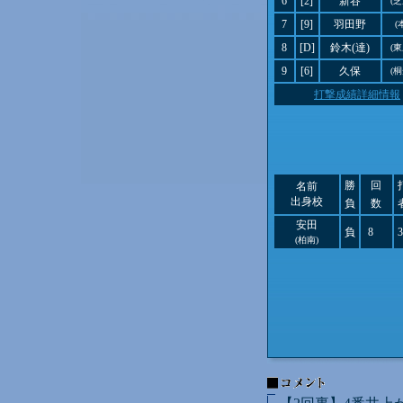
6
[2]
新谷
(
7
[9]
羽田野
(
8
[D]
鈴木(達)
(
9
[6]
久保
(
打撃成績詳細情報
勝
回
名前
出身校
負
数
安田
負
8
3
(柏南)