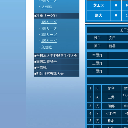
・
4部リーグ
芝工大
0
0
・
入替戦
順大
0
1
■秋季リーグ戦
・
1部リーグ
・
2部リーグ
芝工
・
3部リーグ
投手
安田
・
4部リーグ
捕手
新谷
・
入替戦
本塁打
■
全日本大学野球選手権大会
■
国際親善試合
三塁打
■
交流戦
二塁打
■
明治神宮野球大会
1
[8]
甘利
(
(
2
[4]
三井
3
[5]
須郷
(
4
[7]
小野寺
(
5
[3]
椎名