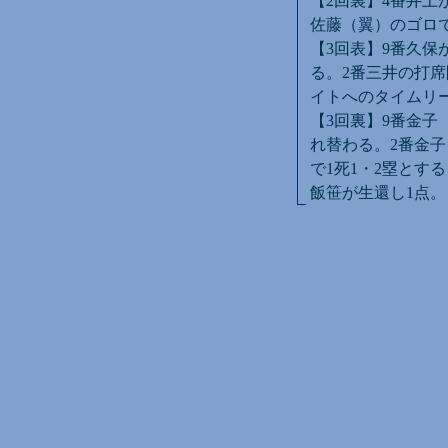
【2回裏】4番井上
佐藤（翼）のゴロで
【3回表】9番久保
る。2番三井の打席
イトへのタイムリ
【3回裏】9番金子
れ替わる。2番金
で1死1・2塁とす
飯笹が生還し1点。