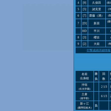
4
[9]
久保田
(龍
5
[5]
諸見里
(
6
[7]
齋藤（湧）
(
(
7
[D]
新居
HD
平川
8
[3]
櫻吉
9
[2]
大前
(
打撃成績詳細情報
勝
回
名前
出身校
負
数
沖垣
2 1/3
(生光学園)
土倉
6 1/3
(遊学館)
新ヶ江
負
(國學院栃木)