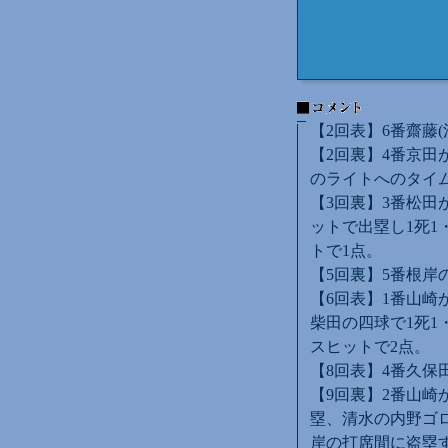
【2回表】6番齋藤
【2回裏】4番京田
のライトへのタイ
【3回裏】3番松田
ットで出塁し1死1
トで1点。
【5回裏】5番根岸
【6回表】1番山崎
柴田の四球で1死1
スヒットで2点。
【8回表】4番久保
【9回裏】2番山崎
塁、清水の内野ゴロ
岸の打席間に盗塁