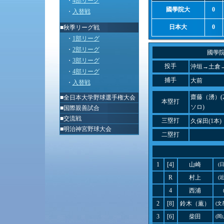
・
4部リーグ
國學院大
0
・
入替戦
日本大
0
■秋季リーグ戦
・
1部リーグ
・
2部リーグ
國學
・
3部リーグ
投手
沖垣→土倉
・
4部リーグ
捕手
大前
・
入替戦
齋藤（湧）(
■
全日本大学野球選手権大会
本塁打
ソロ)
■
国際親善試合
■
交流戦
三塁打
久保田(1本)
■
明治神宮野球大会
二塁打
1
[4]
山崎
(
R
村上
(
4
西浦
2
[8]
鈴木（薫）
(文
3
[6]
柴田
(岡