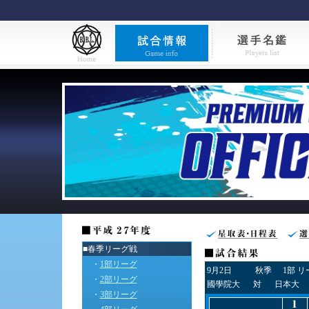
■春季リーグ戦
・
1部リーグ
9月2日
秋季
1部 
・
2部リーグ
國學院大
対
日本大
・
3部リーグ