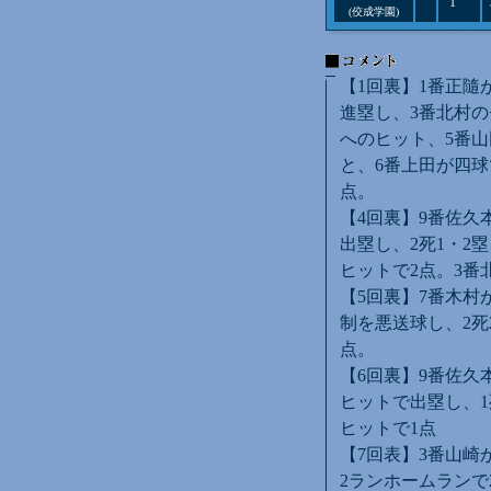
1
(佼成学園)
【1回裏】1番正隨
進塁し、3番北村の
へのヒット、5番山
と、6番上田が四球
点。
【4回裏】9番佐久
出塁し、2死1・2
ヒットで2点。3番
【5回裏】7番木村
制を悪送球し、2死
点。
【6回裏】9番佐久
ヒットで出塁し、1
ヒットで1点
【7回表】3番山崎
2ランホームランで