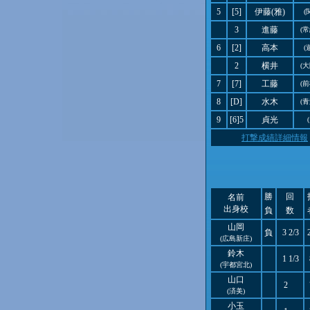
5
[5]
伊藤(雅)
(
3
進藤
(
6
[2]
高本
(
2
横井
(
7
[7]
工藤
(
8
[D]
水木
(
9
[6]5
貞光
打撃成績詳細情報
勝
回
名前
出身校
負
数
山岡
負
3 2/3
(広島新庄)
鈴木
1 1/3
(宇都宮北)
山口
2
(済美)
小玉