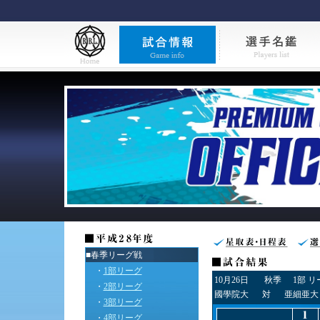
■春季リーグ戦
・
1部リーグ
10月26日
秋季
1部 
・
2部リーグ
國學院大
対
亜細亜大
・
3部リーグ
・
4部リーグ