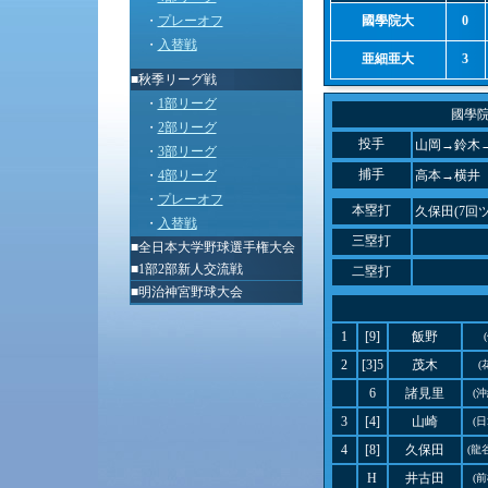
・
プレーオフ
國學院大
0
・
入替戦
亜細亜大
3
■秋季リーグ戦
・
1部リーグ
國學
・
2部リーグ
投手
山岡→鈴木
・
3部リーグ
捕手
・
4部リーグ
高本→横井
・
プレーオフ
本塁打
久保田(7回
・
入替戦
三塁打
■
全日本大学野球選手権大会
■
1部2部新人交流戦
二塁打
■
明治神宮野球大会
1
[9]
飯野
2
[3]5
茂木
(
6
諸見里
(
3
[4]
山崎
(
4
[8]
久保田
(龍
H
井古田
(