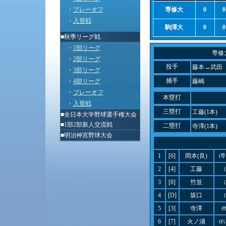
・
プレーオフ
専修大
0
0
・
入替戦
駒澤大
0
0
■秋季リーグ戦
・
1部リーグ
専修
・
2部リーグ
投手
藤本→武田
・
3部リーグ
捕手
・
4部リーグ
藤嶋
・
プレーオフ
本塁打
・
入替戦
三塁打
工藤(1本)
■
全日本大学野球選手権大会
■
1部2部新人交流戦
二塁打
寺澤(1本)
■
明治神宮野球大会
1
[6]
岡本(良)
(
2
[4]
工藤
3
[8]
竹並
4
[D]
坂口
5
[3]
寺澤
(
6
[7]
火ノ浦
(