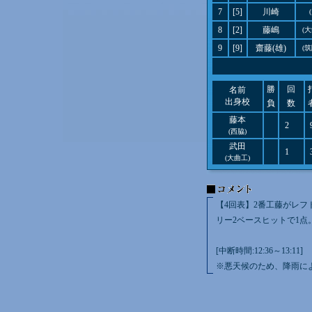
7
[5]
川崎
8
[2]
藤嶋
(
9
[9]
齋藤(雄)
(
勝
回
名前
出身校
負
数
藤本
2
(西脇)
武田
1
(大曲工)
【4回表】2番工藤がレフ
リー2ベースヒットで1点
[中断時間:12:36～13:11]
※悪天候のため、降雨に