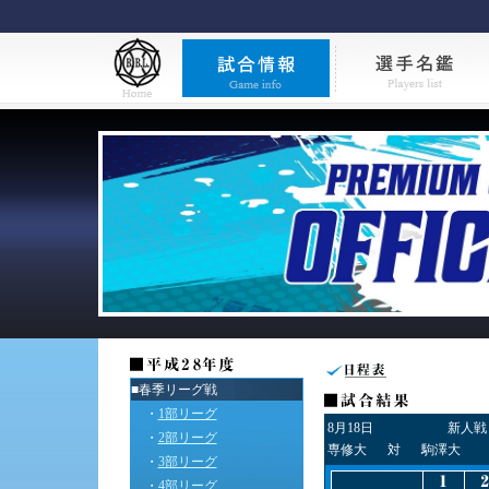
■春季リーグ戦
・
1部リーグ
8月18日
新人戦
・
2部リーグ
専修大
対
駒澤大
・
3部リーグ
・
4部リーグ