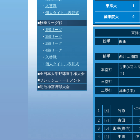
・
入替戦
東洋大
1
・
個人タイトル表彰式
國學院大
0
■秋季リーグ戦
・
1部リーグ
東洋
・
2部リーグ
投手
飯田
・
3部リーグ
・
4部リーグ
捕手
西川→浦岡
・
入替戦
・
個人タイトル表彰式
古田(4回ス
本塁打
ロ)
■
全日本大学野球選手権大会
■
フレッシュトーナメント
三塁打
■
明治神宮野球大会
二塁打
津田(1本)
(二
1
[8]
竹原
2
[7]
古田
3
[5]
田中(将也)
4
[4]
中川
(