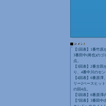
【1回表】1番竹原
3番田中(将也)の
点。
【3回表】2番古田
り、4番中川のセン
【4回表】6番原澤
リー2ベースヒット
の回4点。
【5回表】6番原澤
【7回表】3番田中