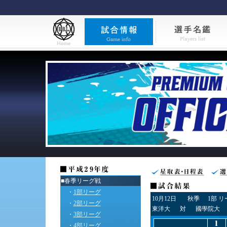
■春季リーグ戦
・
1部リーグ
10月12日
秋季
1部 
・
2部リーグ
東洋大
対
國學院大
・
3部リーグ
・
4部リーグ