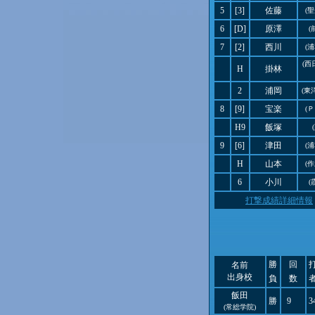
5
[3]
佐藤
(
6
[D]
原澤
(
7
[2]
西川
(
(西
H
掛林
2
浦岡
(東
8
[9]
宝楽
(
H9
飯塚
9
[6]
津田
(
H
山本
(
6
小川
(
打撃成績詳細情報
勝
回
名前
出身校
負
数
飯田
勝
9
3
(常総学院)