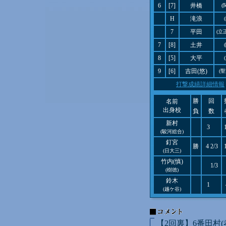
6
[7]
井橋
(
H
滝浪
7
平田
(立
7
[8]
土井
8
[5]
大平
9
[6]
吉田(悠)
(
打撃成績詳細情報
勝
回
名前
出身校
負
数
新村
3
(駿河総合)
釘宮
勝
4 2/3
(日大三)
竹内(慎)
1/3
(樹徳)
鈴木
1
(越ケ谷)
【2回裏】6番田村