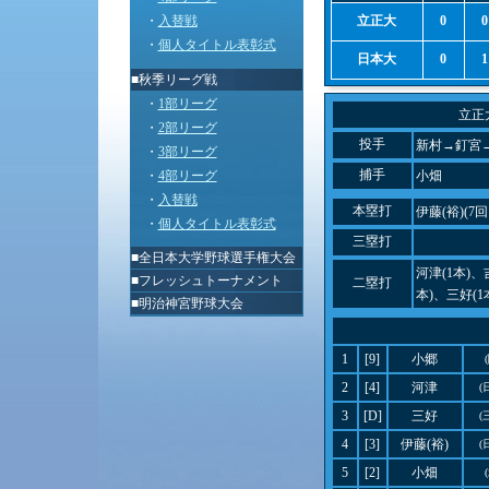
・
入替戦
立正大
0
0
・
個人タイトル表彰式
日本大
0
1
■秋季リーグ戦
・
1部リーグ
立正
・
2部リーグ
投手
新村→釘宮→
・
3部リーグ
捕手
・
4部リーグ
小畑
・
入替戦
本塁打
伊藤(裕)(7
・
個人タイトル表彰式
三塁打
■
全日本大学野球選手権大会
河津(1本)、
■
フレッシュトーナメント
二塁打
本)、三好(1
■
明治神宮野球大会
1
[9]
小郷
2
[4]
河津
(
3
[D]
三好
(
4
[3]
伊藤(裕)
(
5
[2]
小畑