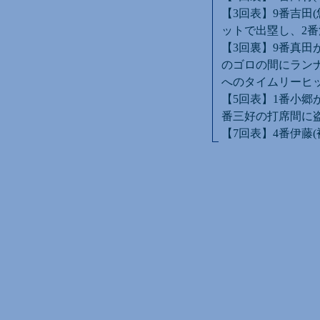
【3回表】9番吉田
ットで出塁し、2
【3回裏】9番真田
のゴロの間にランナ
へのタイムリーヒ
【5回表】1番小郷
番三好の打席間に
【7回表】4番伊藤