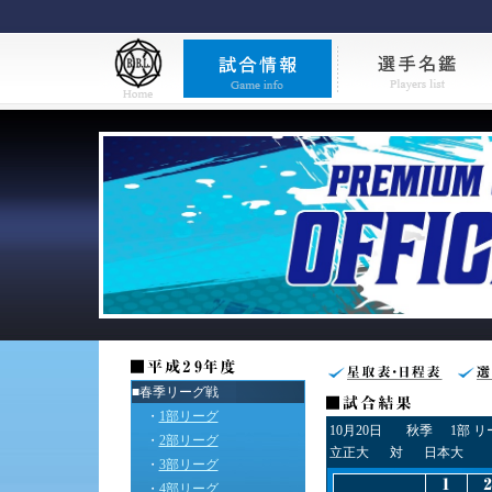
■春季リーグ戦
・
1部リーグ
10月20日
秋季
1部 
・
2部リーグ
立正大
対
日本大
・
3部リーグ
・
4部リーグ