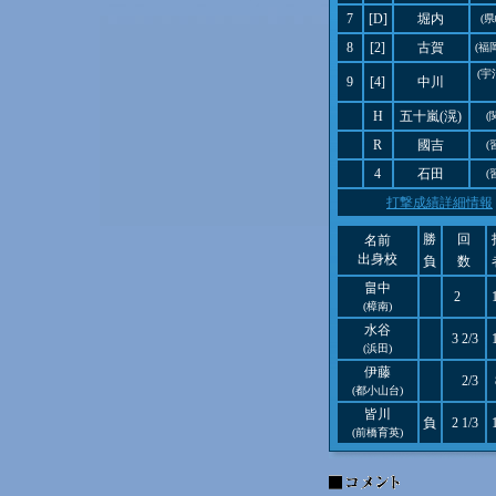
7
[D]
堀内
(
8
[2]
古賀
(福
(
9
[4]
中川
H
五十嵐(滉)
(
R
國吉
(
4
石田
(
打撃成績詳細情報
勝
回
名前
出身校
負
数
畠中
2
(樟南)
水谷
3 2/3
(浜田)
伊藤
2/3
(都小山台)
皆川
負
2 1/3
(前橋育英)