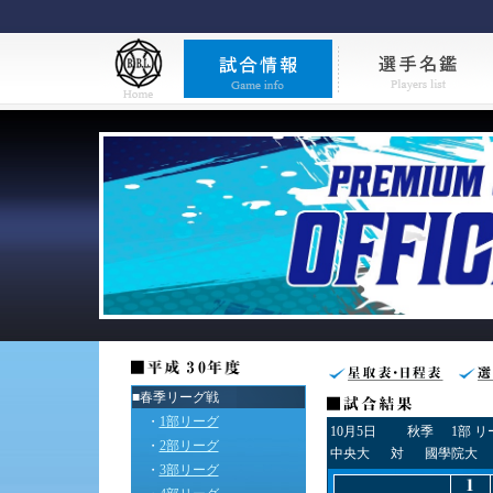
■春季リーグ戦
・
1部リーグ
10月5日
秋季
1部 
・
2部リーグ
中央大
対
國學院大
・
3部リーグ