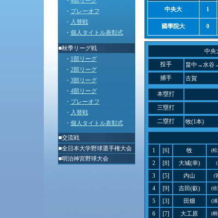
・
4部リーグ
中央大
1
・
プレーオフ
・
入替戦
國學院大
0
・
個人タイトル表彰式
■秋季リーグ戦
中央
・
1部リーグ
投手
畠中→水谷
・
2部リーグ
捕手
古賀
・
3部リーグ
・
4部リーグ
本塁打
・
プレーオフ
三塁打
・
入替戦
二塁打
牧(1本)
・
個人タイトル表彰式
■
交流戦
■
全日本大学野球選手権大会
1
[6]
牧
(
■
明治神宮野球大会
2
[8]
大城(幸)
3
[5]
内山
(
4
[9]
吉田(叡)
(
5
[3]
田畑
(
6
[7]
大工原
(