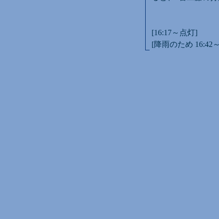
[16:17～点灯]
[降雨のため 16:42～