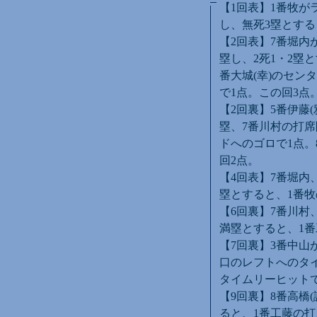
【1回表】1番牧が
し、無死3塁とする
【2回表】7番堀内
塁し、2死1・2塁
番大城(幸)のセン
で1点。この回3点
【2回裏】5番伊藤
塁、7番川村の打席
ドへのゴロで1点。
回2点。
【4回表】7番堀内
塁とすると、1番
【6回裏】7番川村
満塁とすると、1番
【7回裏】3番中山
口のレフトへのタイ
タイムリーヒットで
【9回裏】8番高橋
ると、1番工藤の打