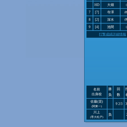
HD
大畑
7
[7]
寺澤
(
8
[2]
深水
(
9
[4]
池間
打撃成績詳細情報
勝
回
名前
出身校
負
数
佐藤(奨)
9 2/3
3
(関東一)
川上
負
(専大松戸)