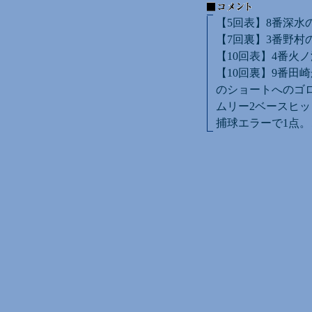
【5回表】8番深水
【7回裏】3番野村
【10回表】4番火
【10回裏】9番田
のショートへのゴロ
ムリー2ベースヒッ
捕球エラーで1点。