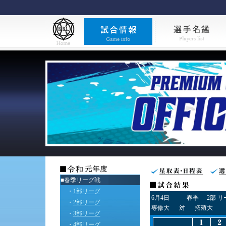
■春季リーグ戦
・
1部リーグ
6月4日
春季
2部 
・
2部リーグ
専修大
対
拓殖大
・
3部リーグ
・
4部リーグ