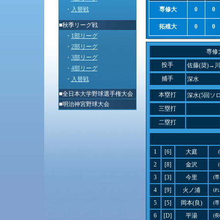
・
入替戦
専修大
0
0
■秋季リーグ戦
拓殖大
0
0
・
1部リーグ
・
2部リーグ
専修
・
3部リーグ
投手
佐藤(奨)→
・
4部リーグ
捕手
・
入替戦
深水
■
全日本大学野球選手権大会
本塁打
深水(5回ソロ
■
明治神宮野球大会
三塁打
二塁打
1
[6]
大庭
2
[8]
金沢
3
[3]
今里
(
4
[9]
火ノ浦
(
5
[5]
岡本(良)
(
6
[D]
平湯
(