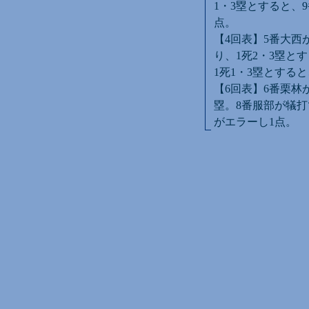
1・3塁とすると、
点。
【4回表】5番大西
り、1死2・3塁と
1死1・3塁とする
【6回表】6番栗林
塁。8番服部が犠打
がエラーし1点。