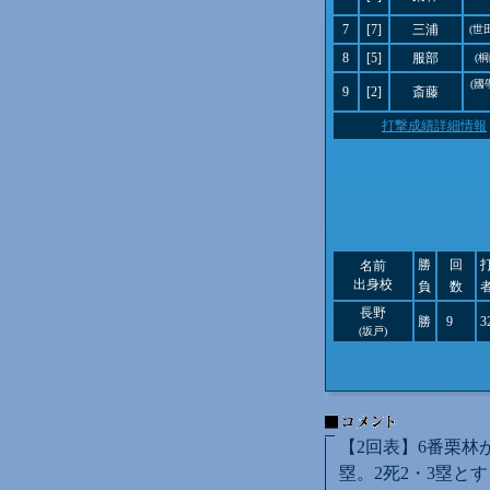
7
[7]
三浦
(世
8
[5]
服部
(
(國
9
[2]
斎藤
打撃成績詳細情報
勝
回
名前
出身校
負
数
長野
勝
9
3
(坂戸)
【2回表】6番栗林
塁。2死2・3塁と