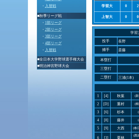
・
入替戦
学習大
0
2
■秋季リーグ戦
上智大
0
0
・
1部リーグ
・
2部リーグ
学習
・
3部リーグ
投手
長野
・
4部リーグ
捕手
・
入替戦
斎藤
■
全日本大学野球選手権大会
本塁打
■
明治神宮野球大会
三塁打
二塁打
三浦(1本)
1
[4]
秋葉
(
2
[D]
重村
(
3
[6]
杉本
4
[8]
藤井
5
[9]
大西
(春
(西
6
[3]
栗林