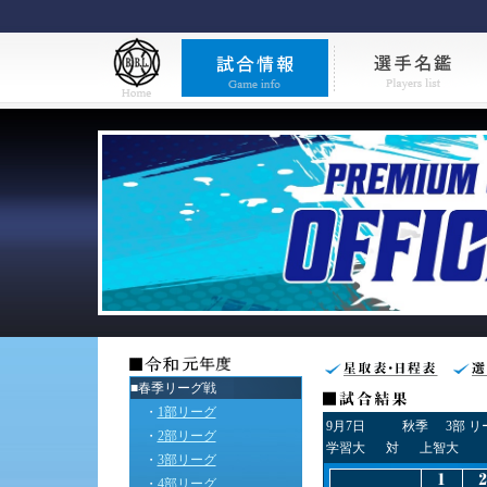
■春季リーグ戦
・
1部リーグ
9月7日
秋季
3部 
・
2部リーグ
学習大
対
上智大
・
3部リーグ
・
4部リーグ