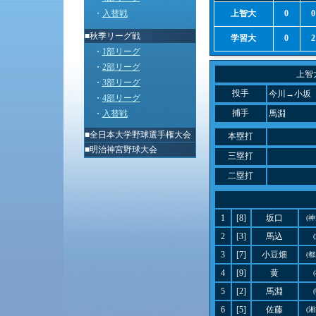
・
入替戦
上智大
0
0
■秋季リーグ戦
学習大
0
2
・
1部リーグ
・
2部リーグ
上智
・
3部リーグ
投手
今川→小坂
・
4部リーグ
捕手
・
入替戦
馬淵
■
全日本大学野球選手権大会
本塁打
■
明治神宮野球大会
三塁打
二塁打
1
[8]
坂口
(
2
[3]
馬込
3
[7]
小豆畑
(
4
[9]
黄
5
[2]
馬淵
6
[5]
佐藤
(