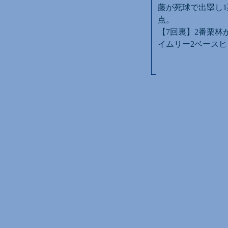
藤が死球で出塁し1
点。
【7回裏】2番栗林
イムリー2ベースヒ