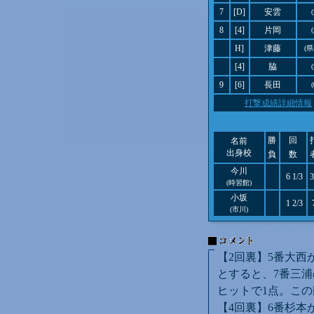
7
[D]
安雲
8
[4]
片岡
H]
津藤
(
[4]
脇
9
[6]
長田
打撃成績詳細情報
勝
回
名前
出身校
負
数
今川
6 1/3
3
(時習館)
小坂
1 2/3
(市川)
【2回裏】5番大西
とすると、7番三浦
ヒットで1点。この
【4回裏】6番杉本