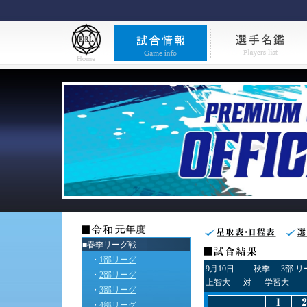
■春季リーグ戦
・
1部リーグ
9月10日
秋季
3部 
・
2部リーグ
上智大
対
学習大
・
3部リーグ
・
4部リーグ