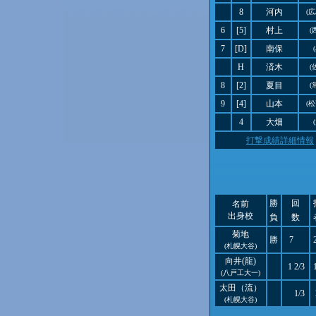
8
河内
(
6
[5]
村上
(
7
[D]
南保
H
済木
(
8
[2]
夏目
(
9
[4]
山本
(
4
大畑
打撃成績詳細情報
勝
回
名前
出身校
負
数
菊地
勝
7
(札幌大谷)
向井(龍)
1 2/3
(八戸工大一)
太田（流）
1/3
(札幌大谷)