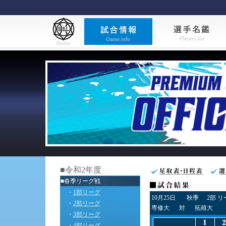
■令和2年度
■春季リーグ戦
・
1部リーグ
10月25日
秋季
2部 
・
2部リーグ
専修大
対
拓殖大
・
3部リーグ
・
4部リーグ