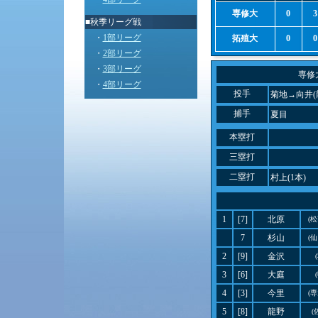
専修大
0
3
■秋季リーグ戦
・
1部リーグ
拓殖大
0
0
・
2部リーグ
・
3部リーグ
専修
・
4部リーグ
投手
菊地→向井(
捕手
夏目
本塁打
三塁打
二塁打
村上(1本)
1
[7]
北原
(
7
杉山
(
2
[9]
金沢
3
[6]
大庭
4
[3]
今里
(
5
[8]
龍野
(