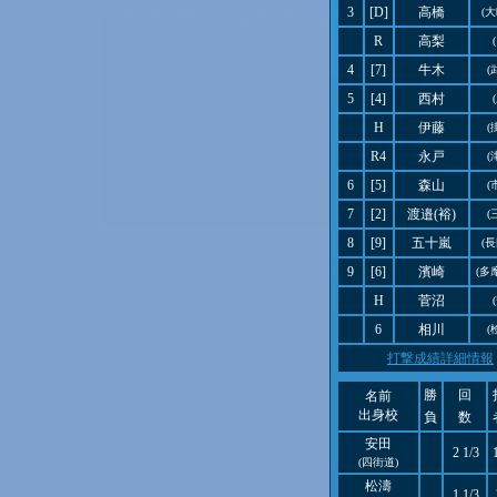
3
[D]
高橋
(
R
高梨
4
[7]
牛木
(
5
[4]
西村
H
伊藤
(
R4
永戸
(
6
[5]
森山
(
7
[2]
渡邉(裕)
(
8
[9]
五十嵐
(
9
[6]
濱崎
(多
H
菅沼
6
相川
(
打撃成績詳細情報
勝
回
名前
出身校
負
数
安田
2 1/3
(四街道)
松濤
1 1/3