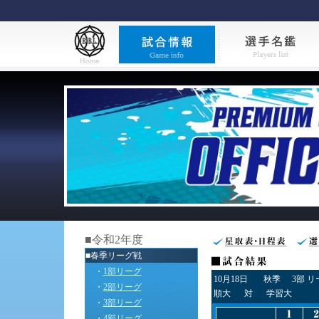
■令和2年度
■春季リーグ戦
・
1部リーグ
10月18日
秋季
3部 
・
2部リーグ
順大
対
学習大
・
3部リーグ
・
4部リーグ