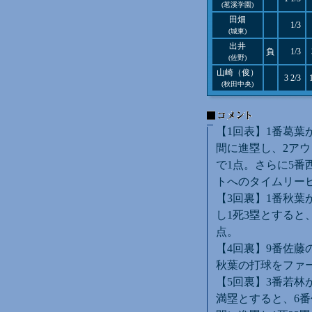
(茗溪学園)
田畑
1/3
(城東)
出井
負
1/3
(佐野)
山崎（俊）
3 2/3
(秋田中央)
【1回表】1番葛葉
間に進塁し、2アウ
で1点。さらに5番
トへのタイムリーヒ
【3回裏】1番秋葉
し1死3塁とすると
点。
【4回裏】9番佐藤
秋葉の打球をファ
【5回裏】3番若林
満塁とすると、6番