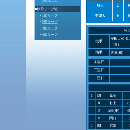
順大
2
0
■秋季リーグ戦
・
1部リーグ
学習大
0
0
・
2部リーグ
・
3部リーグ
順
・
4部リーグ
安田→松濤
投手
（俊）
捕手
渡邉(裕)
本塁打
三塁打
二塁打
1
[3]
葛葉
R
村上
(
3
山崎(雅)
(
H
関口
2
[8]
鰐部