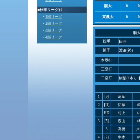
順大
0
0
■秋季リーグ戦
・
1部リーグ
東農大
0
0
・
2部リーグ
・
3部リーグ
順
・
4部リーグ
投手
田井
捕手
渡邉(裕)
本塁打
三塁打
二塁打
鰐部(1本)、
1
[9]
葛葉
2
[D]
伊藤
(
HD
村上
(
3
[5]
森山
(
5
高橋
(
4
[7]
牛木
(