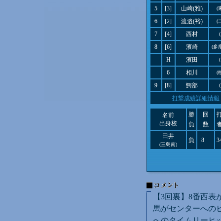
5
[3]
山崎(雅)
(
6
[2]
渡邉(裕)
(
7
[4]
西村
8
[6]
濱崎
(多
H
濱田
6
相川
(
9
[8]
鰐部
打撃成績詳細情報
勝
回
名前
出身校
負
数
田井
負
8
3
(三島南)
【3回裏】8番西表
馬がセンターへのヒ
へのタイムリーヒッ