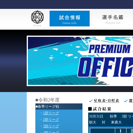
■令和2年度
■春季リーグ戦
・
1部リーグ
10月31日
秋季
3部 
・
2部リーグ
順大
対
東農大
・
3部リーグ
・
4部リーグ