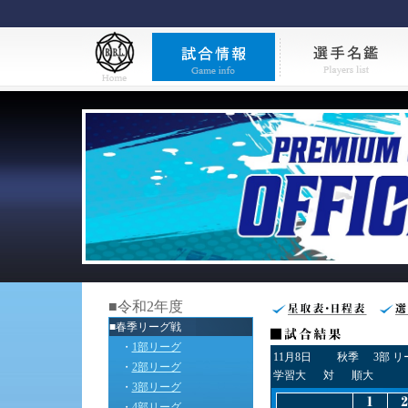
■令和2年度
■春季リーグ戦
・
1部リーグ
11月8日
秋季
3部 
・
2部リーグ
学習大
対
順大
・
3部リーグ
・
4部リーグ