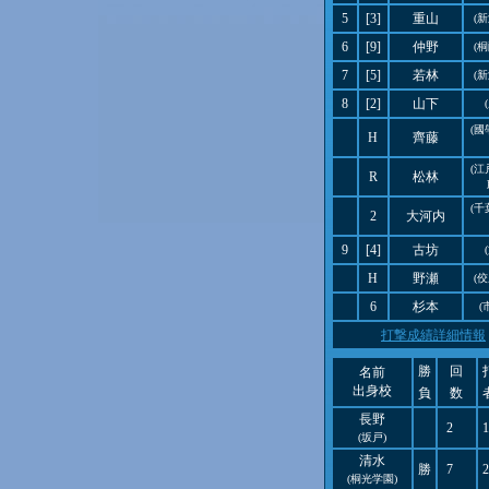
5
[3]
重山
(
6
[9]
仲野
(
7
[5]
若林
(
8
[2]
山下
(
H
齊藤
(
R
松林
(
2
大河内
9
[4]
古坊
H
野瀬
(
6
杉本
(
打撃成績詳細情報
勝
回
名前
出身校
負
数
長野
2
1
(坂戸)
清水
勝
7
2
(桐光学園)