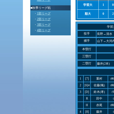
学習大
1
0
■秋季リーグ戦
・
1部リーグ
順大
0
2
・
2部リーグ
・
3部リーグ
学習
・
4部リーグ
投手
長野→清水
捕手
山下→大河
本塁打
三塁打
二塁打
藤井(2本)
1
[7]
重村
(
2
[6]4
佐藤(颯)
(
3
[D]
鈴木(孝)
(
R
田中
H
赤尾
(
4
[8]
藤井