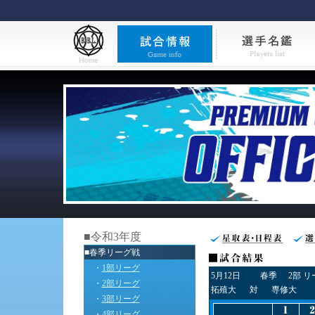
■令和3年度
■春季リーグ戦
・
1部リーグ
5月12日
春季
2部 
・
2部リーグ
拓殖大
対
専修大
・
3部リーグ
・
4部リーグ