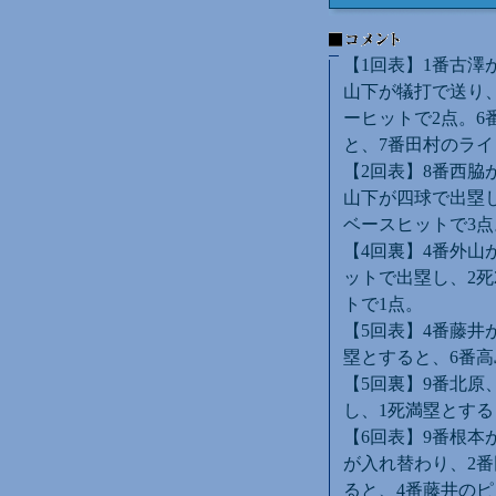
【1回表】1番古澤
山下が犠打で送り、
ーヒットで2点。6
と、7番田村のライ
【2回表】8番西脇
山下が四球で出塁し
ベースヒットで3点
【4回裏】4番外山
ットで出塁し、2死
トで1点。
【5回表】4番藤井
塁とすると、6番
【5回裏】9番北原
し、1死満塁とする
【6回表】9番根本
が入れ替わり、2番
ると、4番藤井の