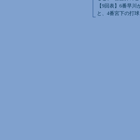
【9回表】6番早川
と、4番宮下の打球