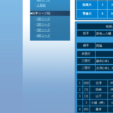
拓殖大
3
3
・
入替戦
■秋季リーグ戦
専修大
0
0
・
1部リーグ
・
2部リーグ
拓殖
・
3部リーグ
投手
新地→八幡
・
4部リーグ
捕手
西脇
本塁打
三塁打
藤井(1本)
二塁打
古澤(1本)、
1
[8]9
古澤
(
2
[5]
田崎
(
3
[3]
山下
3
小越（岬）
4
[D]
藤井