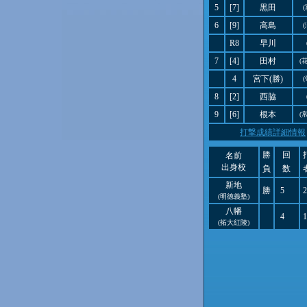
5
[7]
黒田
6
[9]
高島
R8
早川
7
[4]
田村
(
4
宮下(勝)
8
[2]
西脇
9
[6]
根本
(
打撃成績詳細情報
勝
回
名前
出身校
負
数
新地
勝
5
2
(明徳義塾)
八幡
4
1
(拓大紅陵)