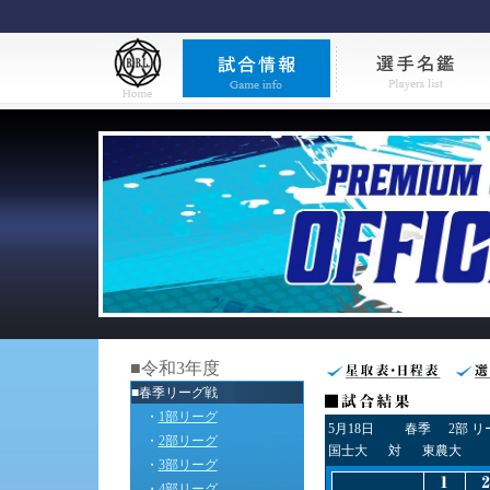
■令和3年度
■春季リーグ戦
・
1部リーグ
5月18日
春季
2部 
・
2部リーグ
国士大
対
東農大
・
3部リーグ
・
4部リーグ