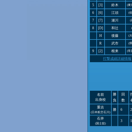
5
[3]
鈴木
(東
6
[6]
江頭
(
7
[7]
瀬川
(
8
[D]
和辻
H
後藤
(
R
武市
(
9
[2]
根来
(常
打撃成績詳細情報
勝
回
名前
出身校
負
数
重吉
勝
6
2
(日本航空石川)
石井
3
1
(国士舘)