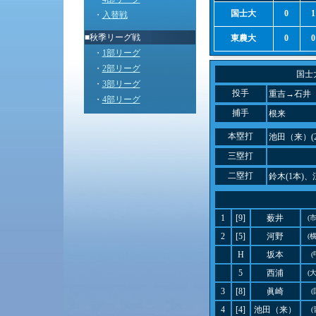
国士大
0
1
・
入替戦
■秋季リーグ戦
東農大
0
0
・
1部リーグ
・
2部リーグ
国士
・
3部リーグ
投手
重吉→石井
・
4部リーグ
捕手
根来
本塁打
池田（来）(
三塁打
二塁打
鈴木(1本)、
1
[9]
薮井
(
2
[5]
河野
(
H
坂本
(
5
西浦
(
3
[8]
眞崎
(
4
[4]
池田（来）
(