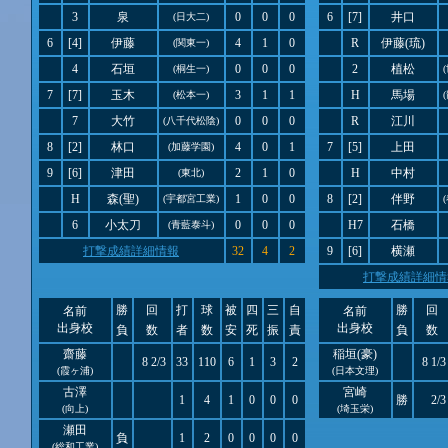
3
泉
0
0
0
6
[7]
井口
(日大二)
6
[4]
伊藤
4
1
0
R
伊藤(琉)
(関東一)
4
石垣
0
0
0
2
植松
(桐生一)
7
[7]
玉木
3
1
1
H
馬場
(松本一)
7
大竹
0
0
0
R
江川
(八千代松陰)
8
[2]
林口
4
0
1
7
[5]
上田
(加藤学園)
9
[6]
津田
2
1
0
H
中村
(東北)
H
森(聖)
1
0
0
8
[2]
伴野
(宇都宮工業)
6
小太刀
0
0
0
H7
石橋
(青藍泰斗)
打撃成績詳細情報
32
4
2
9
[6]
横瀬
打撃成績詳細情
勝
回
打
球
被
四
三
自
勝
回
名前
名前
出身校
出身校
負
数
者
数
安
死
振
責
負
数
齋藤
稲垣(豪)
8 2/3
33
110
6
1
3
2
8 1/3
(霞ヶ浦)
(日本文理)
古澤
宮崎
1
4
1
0
0
0
勝
2/3
(向上)
(埼玉栄)
瀬田
負
1
2
0
0
0
0
(総和工業)