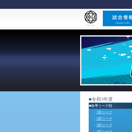
■令和3年度
■春季リーグ戦
・
1部リーグ
・
2部リーグ
・
3部リーグ
・
4部リーグ