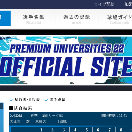
ライブ配信
加
5月25日
春季
2部 リーグ戦
開始時刻：
11:41
大正大
対
東農大
1回戦