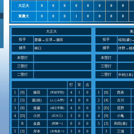
大正大
0
0
0
0
0
0
0
0
東農大
0
0
0
1
0
0
0
0
大正大
東
投手
投手
齋藤→古澤→瀬田
稲垣(豪)
捕手
捕手
林口
伴野→植
本塁打
本塁打
三塁打
三塁打
二塁打
二塁打
中村(1本)
打
安
点
1
[9]
篠田
4
1
0
1
[8]
西表
(常総学院)
2
[5]
森(竣)
4
0
0
2
[4]
古川
(ふじみ野)
3
[8]
進藤
4
0
0
3
[D]
昆野
(成立学園)
4
[D]
小沢
3
0
0
4
[9]
小亀
(日大三)
R
金森
0
0
0
5
[3]
和田(泰)
(関東一)
5
[3]
岸本
3
0
0
3
三浦
(水海道一)