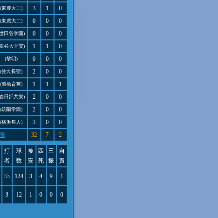
3
1
0
(東農大三)
0
0
0
(東農大二)
0
0
0
(世田谷学園)
1
1
0
(龍谷大平安)
0
0
0
(黎明)
2
0
0
(佐久長聖)
1
1
1
(前橋育英)
2
0
0
(春日部共栄)
2
0
0
(筑陽学園)
3
0
0
(横浜隼人)
報
32
7
2
打
球
被
四
三
自
者
数
安
死
振
責
33
124
3
4
9
1
3
12
1
0
0
0