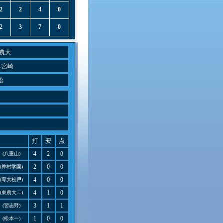
2
2
4
0
2
3
7
0
農大
→宮崎
松
打
安
点
4
2
0
(八重山)
2
0
0
(神村学園)
4
0
0
(専大松戸)
4
1
0
(東農大二)
3
1
1
(習志野)
1
0
0
(松本一)