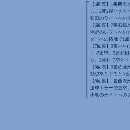
【5回裏】1番西表
し、2死2塁とする
和田のライトへのタ
【6回裏】7番石橋
伴野のレフトへの
ターへの犠飛で1点
【7回裏】3番中村
トで出塁、5番和
り、2死1・3塁と
【8回表】9番佐藤
2死2塁とすると3
【8回裏】1番西表
送球エラーで進塁、
小亀のライトへの