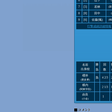
6
[2]
山下
7
[5]
若林
(
8
[8]
田中
9
[6]
佐藤(颯)
(
打撃成績詳細情報
勝
回
名前
出身校
負
数
櫻井
負
4 2/3
(豊多摩)
横内
2 1/3
(関東学院)
由良
1
(小金)