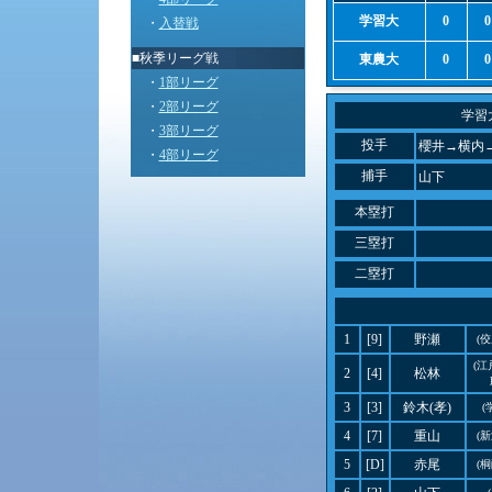
学習大
0
0
・
入替戦
■秋季リーグ戦
東農大
0
0
・
1部リーグ
・
2部リーグ
学習
・
3部リーグ
投手
櫻井→横内
・
4部リーグ
捕手
山下
本塁打
三塁打
二塁打
1
[9]
野瀬
(
(
2
[4]
松林
3
[3]
鈴木(孝)
(
4
[7]
重山
(
5
[D]
赤尾
(