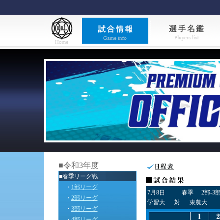
■令和3年度
■春季リーグ戦
・
1部リーグ
7月8日
春季
2部-3
・
2部リーグ
学習大
対
東農大
・
3部リーグ
・
4部リーグ