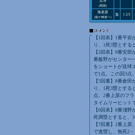
古澤
(両国)
海老原
負
1 2/3
(龍ケ崎第一)
【1回表】1番平岩
り、1死3塁とする
【2回表】9番安部
番飯野がセンター
をショートが送球
で1点。この回3点
【5回裏】8番倉田
り、1死3塁とする
点。2番上原のフラ
タイムリーヒットで
【6回表】8番淺野
死満塁とすると、
【7回裏】2番上原
で進塁し、無死2・