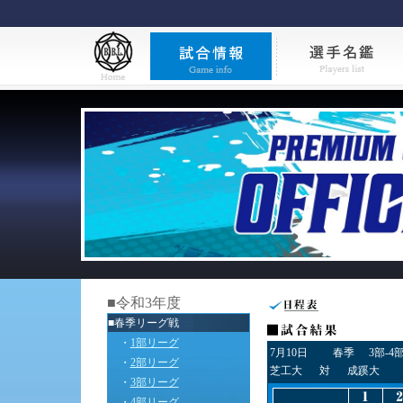
■令和3年度
■春季リーグ戦
・
1部リーグ
7月10日
春季
3部-4
・
2部リーグ
芝工大
対
成蹊大
・
3部リーグ
・
4部リーグ