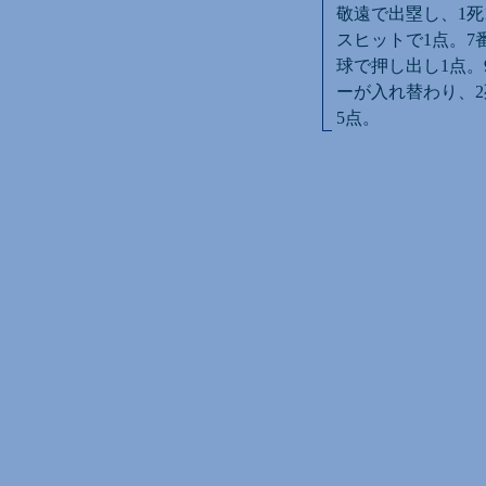
敬遠で出塁し、1死
スヒットで1点。7
球で押し出し1点。
ーが入れ替わり、2
5点。