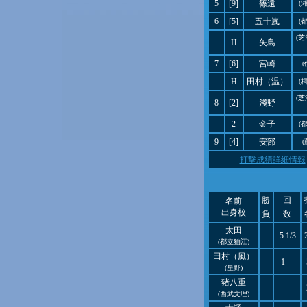
5
[9]
篠遠
(
6
[5]
五十嵐
(
(
H
矢島
7
[6]
宮崎
(
H
田村（温）
(
(
8
[2]
淺野
2
金子
(
9
[4]
安部
(
打撃成績詳細情報
勝
回
名前
出身校
負
数
太田
5 1/3
(都立狛江)
田村（風）
1
(星野)
猪八重
(西武文理)