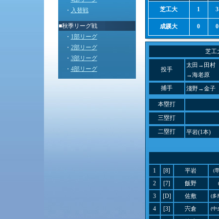
芝工大
1
3
・
入替戦
■秋季リーグ戦
成蹊大
0
0
・
1部リーグ
・
2部リーグ
芝工
・
3部リーグ
太田→田村
・
4部リーグ
投手
→海老原
捕手
淺野→金子
本塁打
三塁打
二塁打
平岩(1本)
1
[8]
平岩
(
2
[7]
飯野
3
[D]
佐敷
(多
4
[3]
宍倉
(中