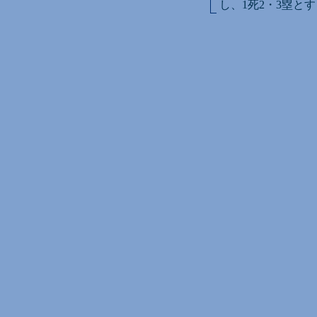
し、1死2・3塁と