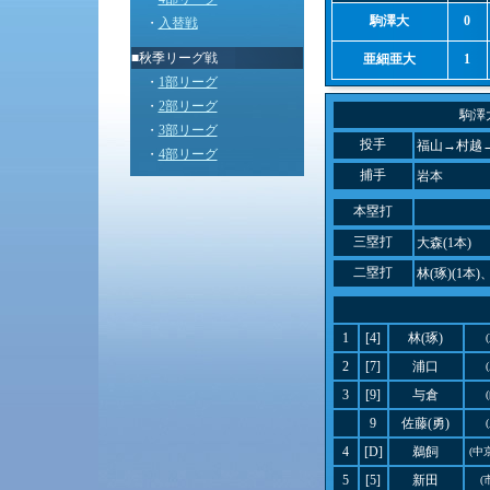
駒澤大
0
・
入替戦
■秋季リーグ戦
亜細亜大
1
・
1部リーグ
・
2部リーグ
駒澤
・
3部リーグ
投手
福山→村越
・
4部リーグ
捕手
岩本
本塁打
三塁打
大森(1本)
二塁打
林(琢)(1本)
1
[4]
林(琢)
2
[7]
浦口
3
[9]
与倉
9
佐藤(勇)
4
[D]
鵜飼
(中
5
[5]
新田
(