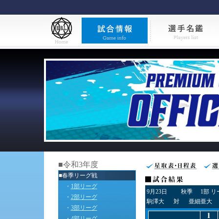
■令和3年度
■春季リーグ戦
・
1部リーグ
9月23日
秋季
1部 
・
2部リーグ
駒澤大
対
亜細亜大
・
3部リーグ
・
4部リーグ