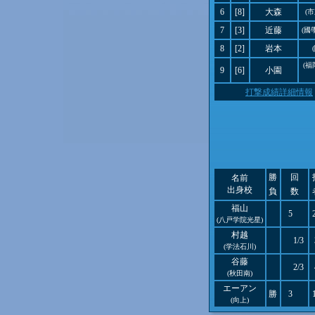
6
[8]
大森
(
7
[3]
近藤
(國
8
[2]
岩本
(
9
[6]
小園
打撃成績詳細情報
勝
回
名前
出身校
負
数
福山
5
(八戸学院光星)
村越
1/3
(学法石川)
谷藤
2/3
(秋田南)
エーアン
勝
3
(向上)