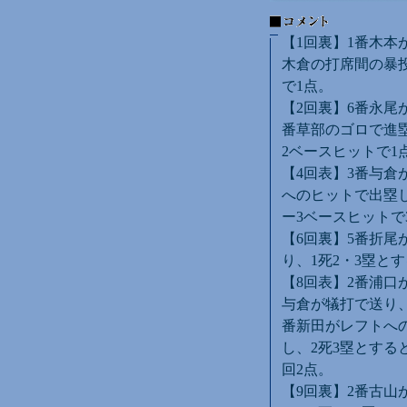
【1回裏】1番木本
木倉の打席間の暴
で1点。
【2回裏】6番永尾
番草部のゴロで進塁
2ベースヒットで1
【4回表】3番与倉
へのヒットで出塁
ー3ベースヒットで
【6回裏】5番折尾
り、1死2・3塁と
【8回表】2番浦口
与倉が犠打で送り、
番新田がレフトへ
し、2死3塁とする
回2点。
【9回裏】2番古山