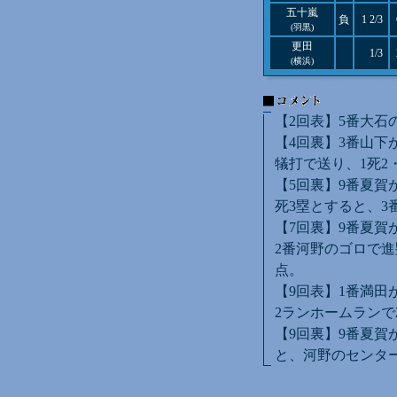
五十嵐
負
1 2/3
(羽黒)
更田
1/3
(横浜)
【2回表】5番大石
【4回裏】3番山下
犠打で送り、1死2
【5回裏】9番夏賀
死3塁とすると、3
【7回裏】9番夏賀
2番河野のゴロで進
点。
【9回表】1番満田
2ランホームランで
【9回裏】9番夏賀
と、河野のセンタ