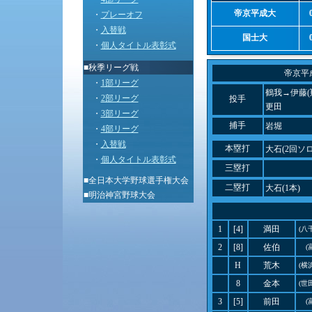
帝京平成大
・
プレーオフ
・
入替戦
国士大
・
個人タイトル表彰式
■秋季リーグ戦
帝京平
・
1部リーグ
鶴我→伊藤(
・
2部リーグ
投手
更田
・
3部リーグ
捕手
岩堀
・
4部リーグ
・
入替戦
本塁打
大石(2回ソ
・
個人タイトル表彰式
三塁打
■
全日本大学野球選手権大会
二塁打
大石(1本)
■
明治神宮野球大会
1
[4]
満田
(八
2
[8]
佐伯
(
H
荒木
(横
8
金本
(世
3
[5]
前田
(