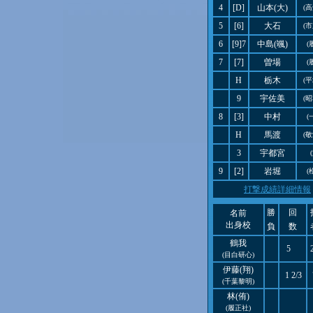
4
[D]
山本(大)
(
5
[6]
大石
(
6
[9]7
中島(颯)
(
7
[7]
曽場
(
H
栃木
(
9
宇佐美
(
8
[3]
中村
(
H
馬渡
(
3
宇都宮
9
[2]
岩堀
(
打撃成績詳細情報
勝
回
名前
出身校
負
数
鶴我
5
(目白研心)
伊藤(翔)
1 2/3
(千葉黎明)
林(侑)
(履正社)