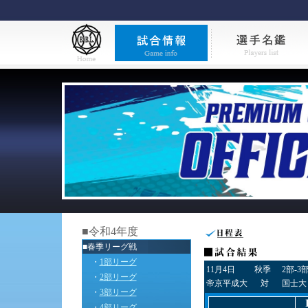
■令和4年度
■春季リーグ戦
・
1部リーグ
11月4日
秋季
2部-3
・
2部リーグ
帝京平成大
対
国士大
・
3部リーグ
・
4部リーグ