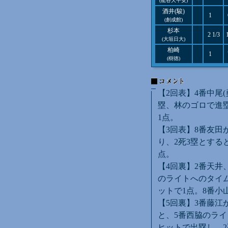
(龍谷大平安)
酒井(駿)
1
(創成館)
杉本
2 1/3
(大垣日大)
柏崎
1
(樹徳)
【2回表】4番中尾
塁、林のゴロで進塁
1点。
【3回表】8番友田
り、2死3塁とする
点。
【4回裏】2番天井
のライトへのタイ
ットで1点。8番小
【5回裏】3番藤江
と、5番西脇のライ
ヒットで出塁し、2