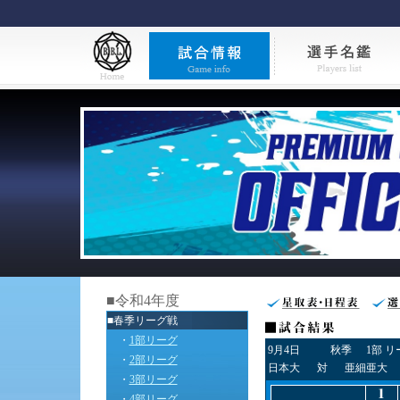
■令和4年度
■春季リーグ戦
・
1部リーグ
9月4日
秋季
1部 
・
2部リーグ
日本大
対
亜細亜大
・
3部リーグ
・
4部リーグ