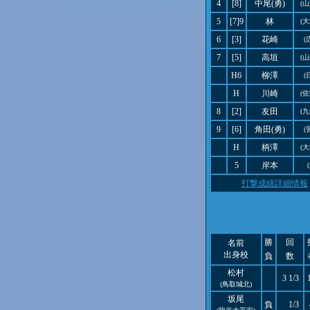
4
[8]
中尾(勇)
(
5
[7]9
林
(
6
[3]
花崎
(
7
[5]
高垣
(
H6
柳澤
(
H
川崎
(
8
[2]
友田
(
9
[6]
角田(勇)
(
H
柄澤
(
5
岸本
打撃成績詳細情報
勝
回
名前
出身校
負
数
松村
3 1/3
(鳥取城北)
坂尾
負
1/3