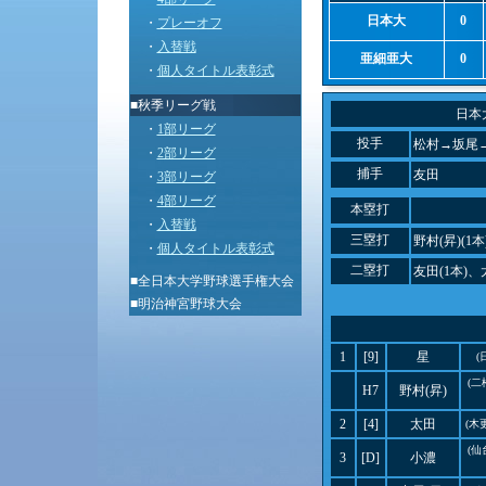
日本大
0
・
プレーオフ
・
入替戦
亜細亜大
0
・
個人タイトル表彰式
■秋季リーグ戦
日本
・
1部リーグ
投手
松村→坂尾→
・
2部リーグ
捕手
友田
・
3部リーグ
・
4部リーグ
本塁打
・
入替戦
三塁打
野村(昇)(1本
・
個人タイトル表彰式
二塁打
友田(1本)、
■
全日本大学野球選手権大会
■
明治神宮野球大会
1
[9]
星
(
(
H7
野村(昇)
2
[4]
太田
(木
(
3
[D]
小濃