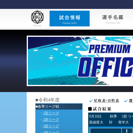
■令和4年度
■春季リーグ戦
・
1部リーグ
9月10日
秋季
1部 
・
2部リーグ
亜細亜大
対
青学大
・
3部リーグ
・
4部リーグ