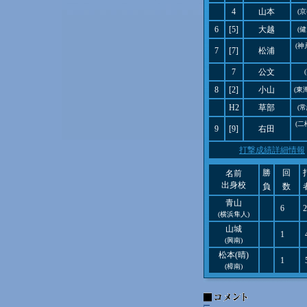
4
山本
(
6
[5]
大越
(
(
7
[7]
松浦
7
公文
8
[2]
小山
(東
H2
草部
(
(
9
[9]
右田
打撃成績詳細情報
勝
回
名前
出身校
負
数
青山
6
2
(横浜隼人)
山城
1
(興南)
松本(晴)
1
(樟南)