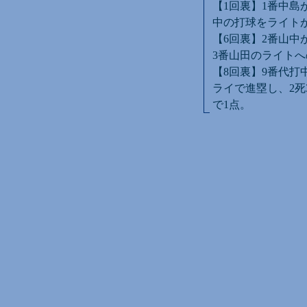
【1回裏】1番中島
中の打球をライト
【6回裏】2番山中
3番山田のライトへ
【8回裏】9番代打
ライで進塁し、2死
で1点。