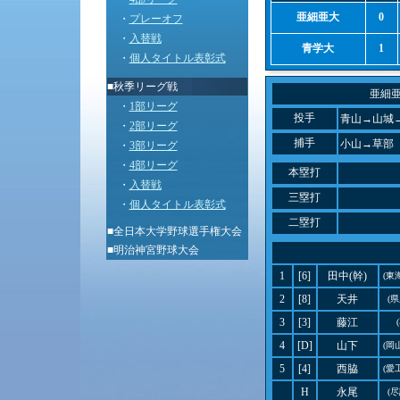
亜細亜大
0
・
プレーオフ
・
入替戦
青学大
1
・
個人タイトル表彰式
■秋季リーグ戦
亜細
・
1部リーグ
投手
青山→山城→
・
2部リーグ
捕手
小山→草部
・
3部リーグ
・
4部リーグ
本塁打
・
入替戦
三塁打
・
個人タイトル表彰式
二塁打
■
全日本大学野球選手権大会
■
明治神宮野球大会
1
[6]
田中(幹)
(東
2
[8]
天井
(
3
[3]
藤江
4
[D]
山下
(岡
5
[4]
西脇
(愛
H
永尾
(