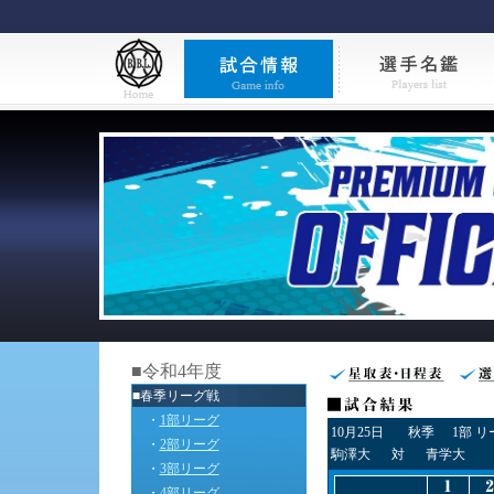
■令和4年度
■春季リーグ戦
・
1部リーグ
10月25日
秋季
1部 
・
2部リーグ
駒澤大
対
青学大
・
3部リーグ
・
4部リーグ