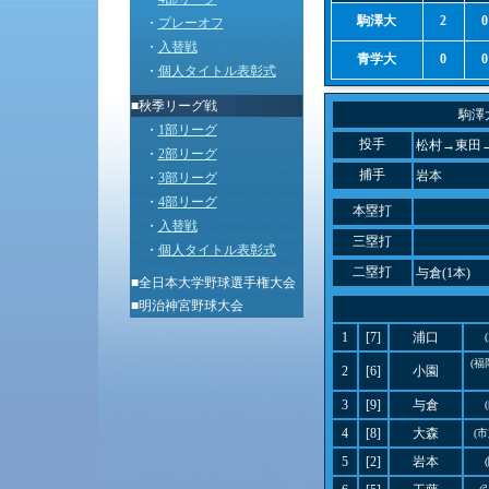
駒澤大
2
0
・
プレーオフ
・
入替戦
青学大
0
0
・
個人タイトル表彰式
■秋季リーグ戦
駒澤
・
1部リーグ
投手
松村→東田
・
2部リーグ
捕手
岩本
・
3部リーグ
・
4部リーグ
本塁打
・
入替戦
三塁打
・
個人タイトル表彰式
二塁打
与倉(1本)
■
全日本大学野球選手権大会
■
明治神宮野球大会
1
[7]
浦口
(
2
[6]
小園
3
[9]
与倉
4
[8]
大森
(
5
[2]
岩本