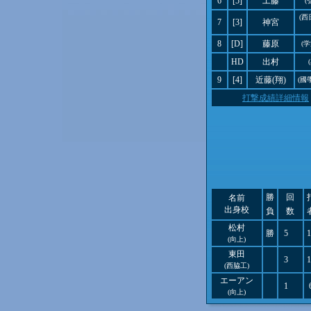
6
[5]
工藤
(
(
7
[3]
神宮
8
[D]
藤原
(
HD
出村
9
[4]
近藤(翔)
(國
打撃成績詳細情報
勝
回
名前
出身校
負
数
松村
勝
5
1
(向上)
東田
3
1
(西脇工)
エーアン
1
(向上)