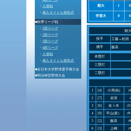
順大
1
0
・
入替戦
・
個人タイトル表彰式
学習大
0
0
■秋季リーグ戦
・
1部リーグ
順
・
2部リーグ
投手
工藤→松田
・
3部リーグ
捕手
飯高
・
4部リーグ
・
入替戦
本塁打
・
個人タイトル表彰式
三塁打
■
全日本大学野球選手権大会
二塁打
■
明治神宮野球大会
1
[4]
小澤(拓)
(
2
[7]
岩浪
3
[6]
佐々木
(
4
[9]
平山(新）
(
5
[2]
飯高
(
6
[3]
上嶋
(