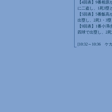
【4回表】9番相原
に二盗し、1死3塁
【5回表】5番飯高
出塁し、2死1・3
【9回表】1番小澤
四球で出塁し、2死
[10:32～10:36