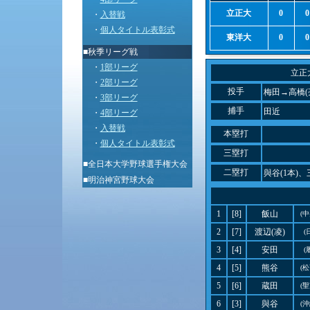
立正大
0
0
・
入替戦
・
個人タイトル表彰式
東洋大
0
0
■秋季リーグ戦
・
1部リーグ
立正
・
2部リーグ
投手
梅田→高橋(
・
3部リーグ
捕手
田近
・
4部リーグ
・
入替戦
本塁打
・
個人タイトル表彰式
三塁打
■
全日本大学野球選手権大会
二塁打
與谷(1本)、
■
明治神宮野球大会
1
[8]
飯山
(
2
[7]
渡辺(凌)
(
3
[4]
安田
(
4
[5]
熊谷
(
5
[6]
蔵田
(
6
[3]
與谷
(