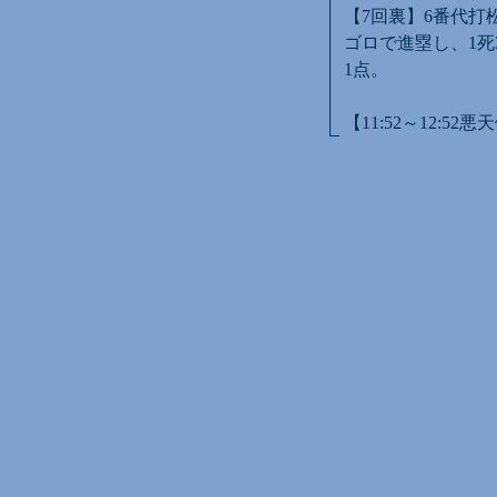
【7回裏】6番代打
ゴロで進塁し、1死
1点。
【11:52～12:5