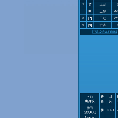
7
[D]
上田
HD
三好
(
8
[2]
田近
(
9
[9]
古谷
打撃成績詳細情報
勝
回
名前
出身校
負
数
梅田
勝
6 1/3
(横浜隼人)