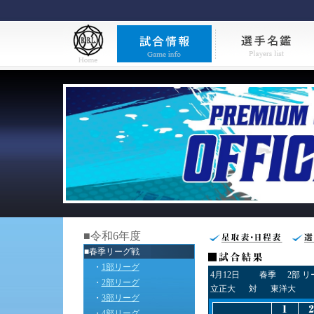
■令和6年度
■春季リーグ戦
・
1部リーグ
4月12日
春季
2部 
・
2部リーグ
立正大
対
東洋大
・
3部リーグ
・
4部リーグ