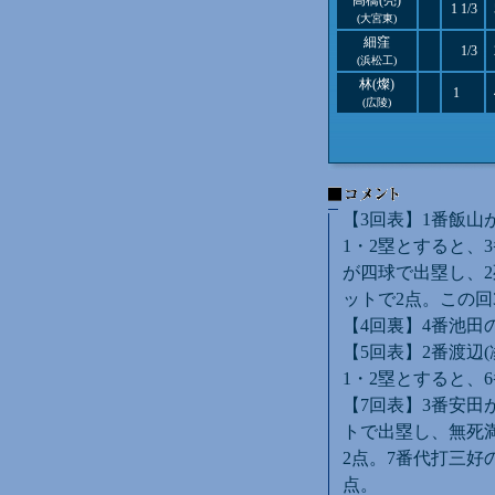
高橋(亮)
1 1/3
(大宮東)
細窪
1/3
(浜松工)
林(燦)
1
(広陵)
【3回表】1番飯山
1・2塁とすると、
が四球で出塁し、
ットで2点。この回
【4回裏】4番池田
【5回表】2番渡辺
1・2塁とすると、
【7回表】3番安田
トで出塁し、無死
2点。7番代打三好
点。