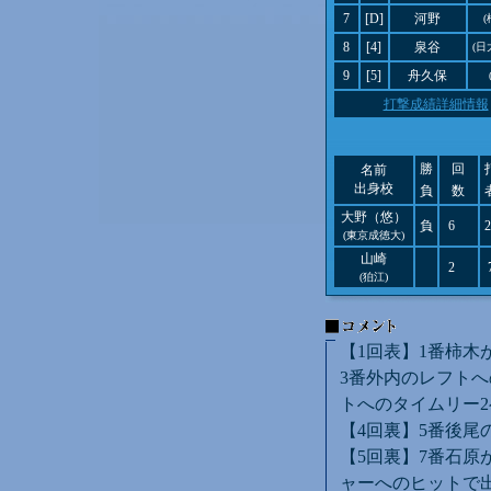
7
[D]
河野
(
8
[4]
泉谷
(日
9
[5]
舟久保
打撃成績詳細情報
勝
回
名前
出身校
負
数
大野（悠）
負
6
2
(東京成徳大)
山崎
2
(狛江)
【1回表】1番柿木
3番外内のレフトへ
トへのタイムリー2
【4回裏】5番後尾
【5回裏】7番石原
ャーへのヒットで出