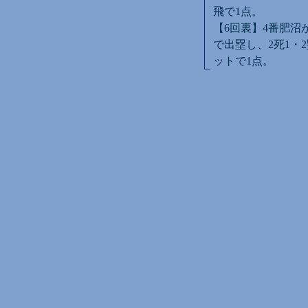
飛で1点。
【6回裏】4番肥沼
で出塁し、2死1・
ットで1点。