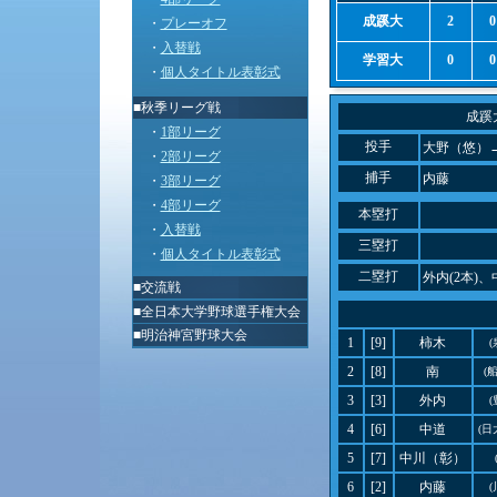
成蹊大
2
0
・
プレーオフ
・
入替戦
学習大
0
0
・
個人タイトル表彰式
■秋季リーグ戦
成蹊
・
1部リーグ
投手
大野（悠）
・
2部リーグ
捕手
内藤
・
3部リーグ
・
4部リーグ
本塁打
・
入替戦
三塁打
・
個人タイトル表彰式
二塁打
外内(2本)、
■
交流戦
■
全日本大学野球選手権大会
■
明治神宮野球大会
1
[9]
柿木
(
2
[8]
南
(
3
[3]
外内
(
4
[6]
中道
(日
5
[7]
中川（彰）
6
[2]
内藤
(