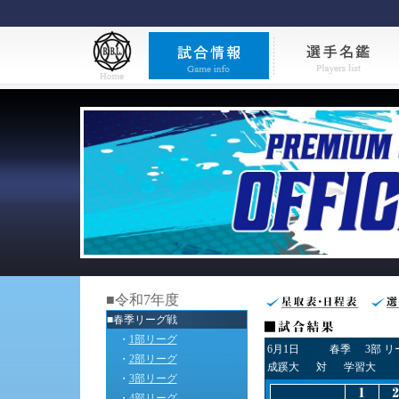
■令和7年度
■春季リーグ戦
・
1部リーグ
6月1日
春季
3部 
・
2部リーグ
成蹊大
対
学習大
・
3部リーグ
・
4部リーグ