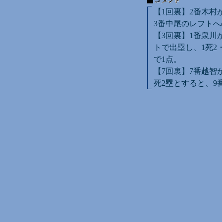
【1回裏】2番木村
3番中尾のレフトへ
【3回裏】1番泉川
トで出塁し、1死2
で1点。
【7回裏】7番越智
死2塁とすると、9