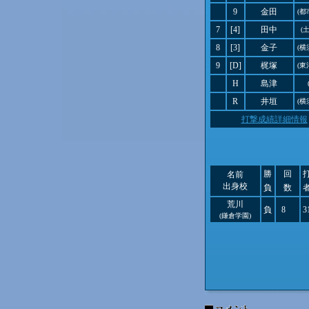
9
金田
(都
7
[4]
田中
(
8
[3]
金子
(横
9
[D]
梶塚
(東
H
島津
R
井垣
(横
打撃成績詳細情報
勝
回
名前
出身校
負
数
荒川
負
8
3
(鎌倉学園)