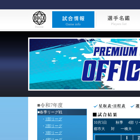
■令和7年度
■春季リーグ戦
・
1部リーグ
10月5日
秋季
4部 
・
2部リーグ
都市大
対
一橋大
・
3部リーグ
・
4部リーグ