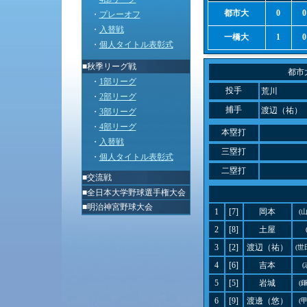
都市大
0
0
・
プレーオフ
・
入替戦
一橋大
1
0
・
個人タイトル表彰式
■秋季リーグ戦
都市
・
1部リーグ
投手
荒川
・
2部リーグ
捕手
渡辺（祐）
・
3部リーグ
・
4部リーグ
本塁打
・
入替戦
三塁打
・
個人タイトル表彰式
二塁打
■
交流戦
■
全日本大学野球選手権大会
■
明治神宮野球大会
1
[7]
岡本
(
2
[8]
土屋
3
[2]
渡辺（祐）
(世
4
[6]
吉本
(
5
[5]
岩城
(
6
[9]
渡邊（悠）
(