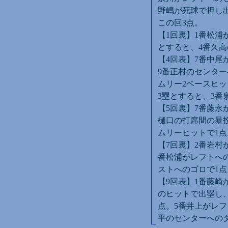
野嶋が死球で押し出
この回3点。
【1回裏】1番松浦
とすると、4番久
【4回表】7番中尾
9番正村のセンター
ムリー2ベースヒッ
3塁とすると、3番
【5回裏】7番藤永
樋口の打席間の暴
ムリーヒットで1点
【7回裏】2番岩村
番松浦がレフトへの
ストへのゴロで1点
【9回表】1番藤崎
のヒットで出塁し、
点。5番井上がレフ
平のセンターへのタ