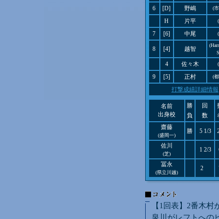
6
[D]
野嶋
(
H
片平
7
[6]
中尾
(Har
8
[4]
越智
S
4
佐々木
9
[5]
正村
(
打撃成績詳細情報
勝
回
名前
出身校
負
数
齋藤
勝
5 1/3
(盛岡一)
佐川
1 2/3
(芝)
冨永
2
(県立川越)
【1回表】2番木村
泉川がレフトへのヒ