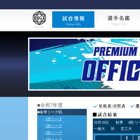
■令和7年度
■春季リーグ戦
・
1部リーグ
10月18日
秋季
4部 
・
2部リーグ
一橋大
対
芝工大
・
3部リーグ
・
4部リーグ