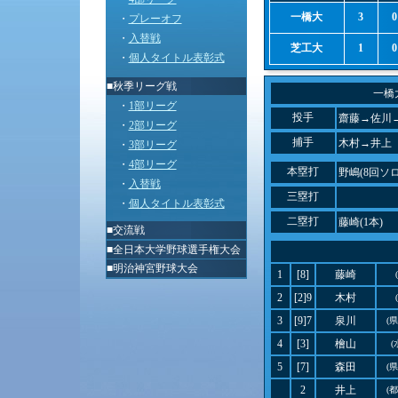
一橋大
3
0
・
プレーオフ
・
入替戦
芝工大
1
0
・
個人タイトル表彰式
■秋季リーグ戦
一橋
・
1部リーグ
投手
齋藤→佐川
・
2部リーグ
捕手
木村→井上
・
3部リーグ
・
4部リーグ
本塁打
野嶋(8回ソロ
・
入替戦
三塁打
・
個人タイトル表彰式
二塁打
藤崎(1本)
■
交流戦
■
全日本大学野球選手権大会
■
明治神宮野球大会
1
[8]
藤崎
2
[2]9
木村
3
[9]7
泉川
(
4
[3]
檜山
(
5
[7]
森田
(
2
井上
(